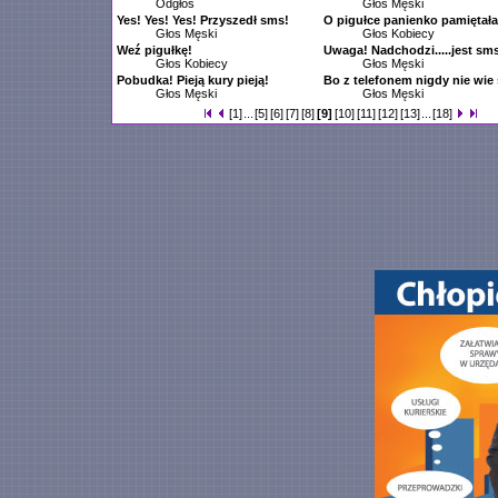
Odgłos
Głos Męski
Yes! Yes! Yes! Przyszedł sms!
O pigułce panienko pamiętał
Głos Męski
Głos Kobiecy
Weź pigułkę!
Uwaga! Nadchodzi.....jest sm
Głos Kobiecy
Głos Męski
Pobudka! Pieją kury pieją!
Bo z telefonem nigdy nie wie 
Głos Męski
Głos Męski
[1]
...
[5]
[6]
[7]
[8]
[9]
[10]
[11]
[12]
[13]
...
[18]