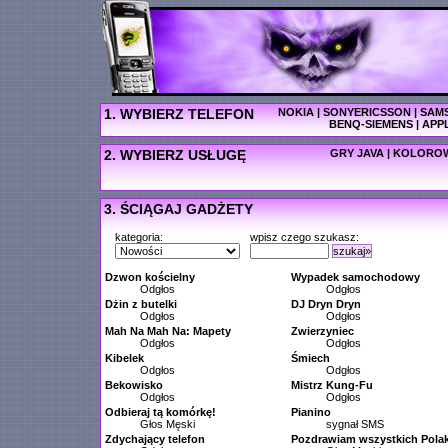
1. WYBIERZ TELEFON
NOKIA
|
SONYERICSSON
|
SAM
BENQ-SIEMENS
|
APP
2. WYBIERZ USŁUGĘ
GRY JAVA
|
KOLOROW
3. ŚCIĄGAJ GADŻETY
kategoria:
wpisz czego szukasz:
szukaj»
Dzwon kościelny
Wypadek samochodowy
Odgłos
Odgłos
Dżin z butelki
DJ Dryn Dryn
Odgłos
Odgłos
Mah Na Mah Na: Mapety
Zwierzyniec
Odgłos
Odgłos
Kibelek
Śmiech
Odgłos
Odgłos
Bekowisko
Mistrz Kung-Fu
Odgłos
Odgłos
Odbieraj tą komórkę!
Pianino
Głos Męski
sygnał SMS
Zdychający telefon
Pozdrawiam wszystkich Pola