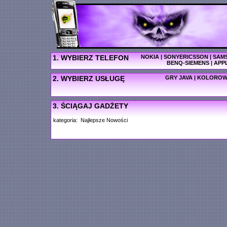
1. WYBIERZ TELEFON
NOKIA
|
SONYERICSSON
|
SAM
BENQ-SIEMENS
|
APP
2. WYBIERZ USŁUGĘ
GRY JAVA
|
KOLOROW
3. ŚCIĄGAJ GADŻETY
kategoria:
Najlepsze
Nowości