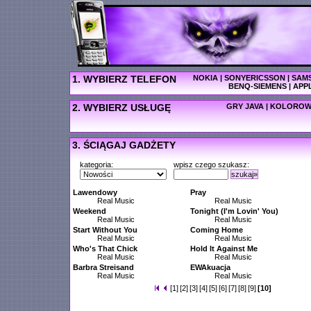
1. WYBIERZ TELEFON
NOKIA
|
SONYERICSSON
|
SAM
BENQ-SIEMENS
|
APP
2. WYBIERZ USŁUGĘ
GRY JAVA
|
KOLOROW
3. ŚCIĄGAJ GADŻETY
kategoria:
wpisz czego szukasz:
szukaj»
Lawendowy
Pray
Real Music
Real Music
Weekend
Tonight (I'm Lovin' You)
Real Music
Real Music
Start Without You
Coming Home
Real Music
Real Music
Who's That Chick
Hold It Against Me
Real Music
Real Music
Barbra Streisand
EWAkuacja
Real Music
Real Music
[1]
[2]
[3]
[4]
[5]
[6]
[7]
[8]
[9]
[10]