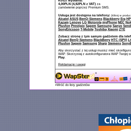
Koszt wysłania:
4,00PLN (4,92PLN z VAT)
za
zamówienie poprzez Premium SMS.
Usługa jest dostępna na telefony:
(kliknij w produ
Alcatel
ASUS
BenQ-Siemens
Blackberry
Era
HP
Kazam
Lenovo
LG
Motorola
myPhone
NEC
Nok
Plusfon
Prestigio
Sagem
Samsung
Sanyo
Send
SonyEricsson
T-Mobile
Toshiba
Xiaomi
ZTE
Zobacz stronę z tym samym gadżetem dla tele
Alcatel
BenQ-Siemens
BlackBerry
HTC (SPV)
L
Plusfon
Sagem
Samsung
Sharp
Siemens
SonyE
Aby skorzystać z tej usługi musisz mieć skonfigur
WAP. Skorzystaj z autokonfiguratora WAP Twojej si
Play
.
Reklamacje i uwagi
«Wróć do listy gadżetów