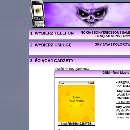
1. WYBIERZ TELEFON
NOKIA
|
SONYERICSSON
|
SAM
BENQ-SIEMENS
|
APP
2. WYBIERZ USŁUGĘ
GRY JAVA
|
KOLOROW
3. ŚCIĄGAJ GADŻETY
«Wróć do listy gadżetów
GSM - Real Music
»
PREMI
Kod:
RM3
Aby zamó
Wyślij SM
Jubel
RM3664
Real Music
na nume
Aby wysł
Wyślij SMS
+48xxxx
na numer
Kod:
RM3664928MTE