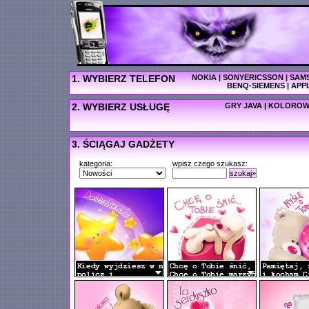
1. WYBIERZ TELEFON
NOKIA
|
SONYERICSSON
|
SAM
BENQ-SIEMENS
|
APP
2. WYBIERZ USŁUGĘ
GRY JAVA
|
KOLOROW
3. ŚCIĄGAJ GADŻETY
kategoria:
wpisz czego szukasz:
szukaj»