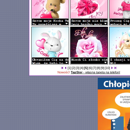
[1]
[2]
[3]
[4]
[5]
[6]
[7]
[8]
[9]
[10]
Nowość!
TapSter
- własna tapeta na telefon!