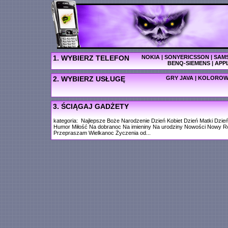
1. WYBIERZ TELEFON
NOKIA
|
SONYERICSSON
|
SAM
BENQ-SIEMENS
|
APP
2. WYBIERZ USŁUGĘ
GRY JAVA
|
KOLOROW
3. ŚCIĄGAJ GADŻETY
kategoria:
Najlepsze
Boże Narodzenie
Dzień Kobiet
Dzień Matki
Dzień
Humor
Miłość
Na dobranoc
Na imieniny
Na urodziny
Nowości
Nowy R
Przepraszam
Wielkanoc
Życzenia od...