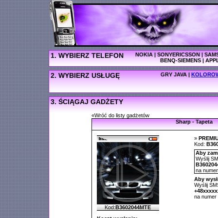
1. WYBIERZ TELEFON
NOKIA
|
SONYERICSSON
|
SAM
BENQ-SIEMENS
|
APP
2. WYBIERZ USŁUGĘ
GRY JAVA
|
KOLOROW
3. ŚCIĄGAJ GADŻETY
«Wróć do listy gadżetów
Sharp - Tapeta
»
PREMI
Kod:
B36
Aby zamó
Wyślij SM
B360204
na nume
Aby wysł
Wyślij SMS
+48xxxx
na numer
Kod:
B3602044MTE