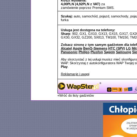
Koszt wysłania:
4,00PLN (4,92PLN z VAT)
za
zamówienie poprzez Premium SMS.
Szukaj:
auto
,
samochód
,
pojazd
,
samochody
,
poja
furka
Usługa jest dostępna na telefony:
Sharp
: 902, GX1, GX10, GX13, GX15, GX17, GX2
GX30, GX32, GZ200, SX813, TM100, TM150, TM2
Zobacz stronę z tym samym gadżetem dla tele
Alcatel
Apple
BenQ-Siemens
HTC (SPV)
LG
Mit
Panasonic
Philips
Plusfon
Sagem
Samsung
Si
Aby skorzystać z tej usługi musisz mieć skonfigur
WAP. Skorzystaj z autokonfiguratora WAP Twojej si
Play
.
Reklamacje i uwagi
«Wróć do listy gadżetów