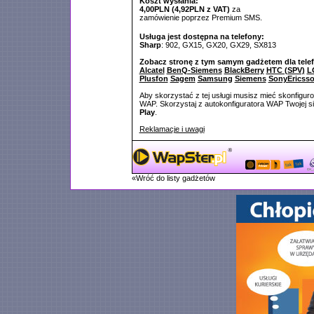
Koszt wysłania:
4,00PLN (4,92PLN z VAT)
za
zamówienie poprzez Premium SMS.
Usługa jest dostępna na telefony:
Sharp
: 902, GX15, GX20, GX29, SX813
Zobacz stronę z tym samym gadżetem dla tele
Alcatel
BenQ-Siemens
BlackBerry
HTC (SPV)
L
Plusfon
Sagem
Samsung
Siemens
SonyEricss
Aby skorzystać z tej usługi musisz mieć skonfigur
WAP. Skorzystaj z autokonfiguratora WAP Twojej si
Play
.
Reklamacje i uwagi
«Wróć do listy gadżetów