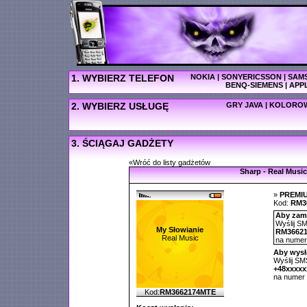
1. WYBIERZ TELEFON
NOKIA
|
SONYERICSSON
|
SAM
BENQ-SIEMENS
|
APP
2. WYBIERZ USŁUGĘ
GRY JAVA
|
KOLOROW
3. ŚCIĄGAJ GADŻETY
«Wróć do listy gadżetów
Sharp - Real Music
»
PREMI
Kod:
RM3
Aby zamó
Wyślij SM
My Słowianie
RM3662
Real Music
na nume
Aby wysł
Wyślij SMS
+48xxxx
na numer
Kod:
RM3662174MTE