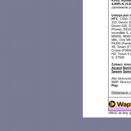
Koszt wysłan
4,00PLN (4,9
zamówienie 
Usługa jest 
HTC
: C500, C
310, Desire 3
Desire 626, D
Phone), E610,
Incredible S,
M5000, M600,
M8s, One M9 
P6300 (Panda
XE, Smart (F3
Cruise (P365
HD, Touch II 
S, X7500
Zobacz stro
Alcatel
BenQ
Sagem
Sam
Aby skorzysta
WAP. Skorzyst
Play
.
Reklamacje i 
«Wróć do listy 