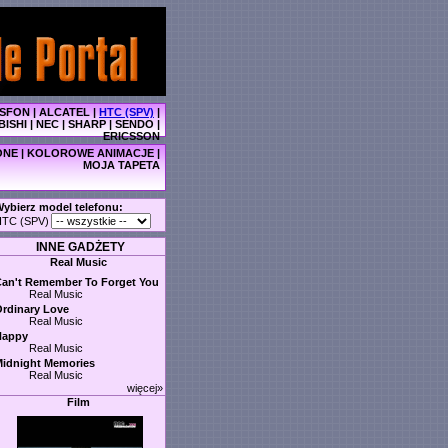
SFON
|
ALCATEL
|
HTC (SPV)
|
BISHI
|
NEC
|
SHARP
|
SENDO
|
ERICSSON
ONE
|
KOLOROWE ANIMACJE
|
MOJA TAPETA
ybierz model telefonu:
HTC (SPV)
INNE GADŻETY
Real Music
an't Remember To Forget You
Real Music
rdinary Love
Real Music
Happy
Real Music
idnight Memories
Real Music
więcej»
Film