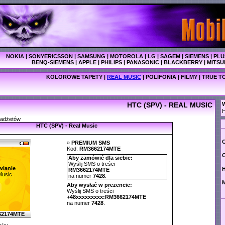
NOKIA
|
SONYERICSSON
|
SAMSUNG
|
MOTOROLA
|
LG
|
SAGEM
|
SIEMENS
|
PLU
BENQ-SIEMENS
|
APPLE
|
PHILIPS
|
PANASONIC
|
BLACKBERRY
|
MITSU
KOLOROWE TAPETY
|
REAL MUSIC
|
POLIFONIA
|
FILMY
|
TRUE T
HTC (SPV) - REAL MUSIC
W
gadżetów
HTC (SPV) - Real Music
C
»
PREMIUM SMS
Kod:
RM3662174MTE
O
Aby zamówić dla siebie:
Wyślij SMS o treści
wianie
RM3662174MTE
Music
na numer
7428
.
M
Aby wysłać w prezencie:
Wyślij SMS o treści
+48xxxxxxxxx:RM3662174MTE
na numer
7428
.
62174MTE