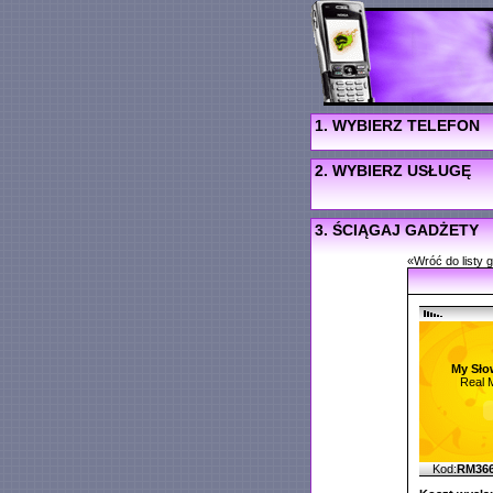
1. WYBIERZ TELEFON
2. WYBIERZ USŁUGĘ
3. ŚCIĄGAJ GADŻETY
«Wróć do listy 
My Sło
Real 
Kod:
RM36