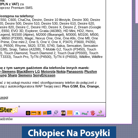
ia:
2PLN z VAT)
za
poprzez Premium SMS.
dostępna na telefony:
550, C600, ChaCha, Desire, Desire 10 lifestyle, Desire 300, Desire
20, Desire 500, Desire 510, Desire 530, Desire 610, Desire 620,
esire 820, Desire C, Desire HD, Desire X, Desire Z, Dream (Google
 E650, EVO 3D, Explorer, Gratia (A6380), HD Mini, HD2, Hero,
 Legend, M1500 (Alpine), M2000 (Blueangel), M3000, M3100, M500,
 M650 (P3300), Magic, Nexus One, One, One A9s, One M8, One
Prime, One mini 2, One S, One V, One X, P3470, P3600, P4350,
), P6500, Rhyme, S620, S730, S740, Salsa, Sensation, Sensation
188), Snap, Tattoo (A3288), T-Mobile G2, Touch (P3450), Touch
0), Touch Diamond, Touch Diamond 2, Touch Dual (P5500), Touch
(T3333), Touch Pro, TyTN (P4500), TyTN II (P4550), Wildfire, Wildfire
nę z tym samym gadżetem dla telefonów innych marek:
-Siemens
BlackBerry
LG
Motorola
Nokia
Panasonic
Plusfon
sung
Sharp
Siemens
SonyEricsson
ć z tej usługi musisz mieć skonfigurowany telefon do połączeń z
aj z autokonfiguratora WAP Twojej sieci:
Plus GSM
,
Era
,
Orange
,
uwagi
gadżetów