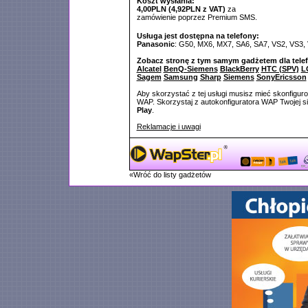
Koszt wysłania:
4,00PLN (4,92PLN z VAT)
za
zamówienie poprzez Premium SMS.
Usługa jest dostępna na telefony:
Panasonic
: G50, MX6, MX7, SA6, SA7, VS2, VS3,
Zobacz stronę z tym samym gadżetem dla tele
Alcatel
BenQ-Siemens
BlackBerry
HTC (SPV)
L
Sagem
Samsung
Sharp
Siemens
SonyEricsson
Aby skorzystać z tej usługi musisz mieć skonfigur
WAP. Skorzystaj z autokonfiguratora WAP Twojej si
Play
.
Reklamacje i uwagi
«Wróć do listy gadżetów