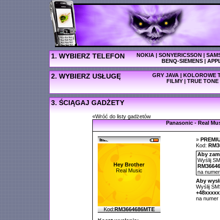
1. WYBIERZ TELEFON
NOKIA
|
SONYERICSSON
|
SAM
BENQ-SIEMENS
|
APP
2. WYBIERZ USŁUGĘ
GRY JAVA
|
KOLOROWE T
FILMY
|
TRUE TONE
3. ŚCIĄGAJ GADŻETY
«Wróć do listy gadżetów
Panasonic - Real Mu
»
PREMI
Kod:
RM3
Aby zamó
Wyślij SM
Hey Brother
RM3664
Real Music
na nume
Aby wysł
Wyślij SMS
+48xxxx
na numer
Kod:
RM3664686MTE