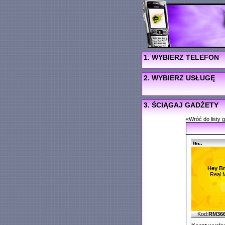
1. WYBIERZ TELEFON
2. WYBIERZ USŁUGĘ
3. ŚCIĄGAJ GADŻETY
«Wróć do listy 
Hey Br
Real 
Kod:
RM36