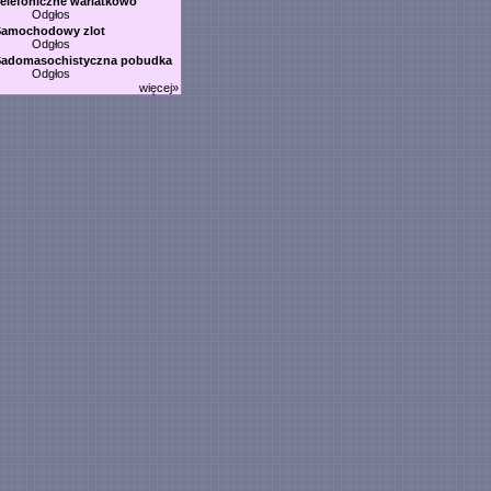
elefoniczne wariatkowo
Odgłos
Samochodowy zlot
Odgłos
Sadomasochistyczna pobudka
Odgłos
więcej»