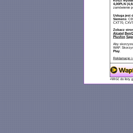
Koszt wysłan
4,00PLN (4,9
zamówienie 
Usługa jest 
Siemens
: C6
CXT70, CXV70
Zobacz stro
Alcatel
BenQ
Plusfon
Sag
Aby skorzysta
WAP. Skorzyst
Play
.
Reklamacje i 
«Wróć do listy 