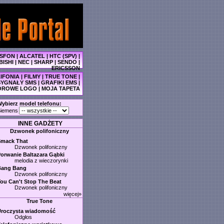
SFON
|
ALCATEL
|
HTC (SPV)
|
BISHI
|
NEC
|
SHARP
|
SENDO
|
ERICSSON
IFONIA
|
FILMY
|
TRUE TONE
|
SYGNAŁY SMS
|
GRAFIKI EMS
|
OROWE LOGO
|
MOJA TAPETA
ybierz model telefonu:
iemens
INNE GADŻETY
Dzwonek polifoniczny
Smack That
Dzwonek polifoniczny
orwanie Baltazara Gąbki
melodia z wieczorynki
Bang Bang
Dzwonek polifoniczny
ou Can't Stop The Beat
Dzwonek polifoniczny
więcej»
True Tone
Uroczysta wiadomość
Odgłos