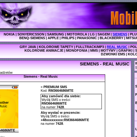
NOKIA
|
SONYERICSSON
|
SAMSUNG
|
MOTOROLA
|
LG
|
SAGEM
|
SIEMENS
|
PLU
BENQ-SIEMENS
|
APPLE
|
PHILIPS
|
PANASONIC
|
BLACKBERRY
|
MITSU
GRY JAVA
|
KOLOROWE TAPETY
|
FULLTRACK/MP3
|
REAL MUSIC
|
POL
KOLOROWE ANIMACJE
|
MONOFONIA
|
MMS
|
MOTYWY
|
GRAFIKI
|
DZWONKI EMS
|
KOL
SIEMENS - REAL MUSIC
W
S
gadżetów
Siemens - Real Music
»
PREMIUM SMS
Kod:
RM3664686MTE
P
Aby zamówić dla siebie:
Wyślij SMS o treści
other
RM3664686MTE
Music
na numer
7428
.
Y
Aby wysłać w prezencie:
Wyślij SMS o treści
+48xxxxxxxxx:RM3664686MTE
na numer
7428
.
64686MTE