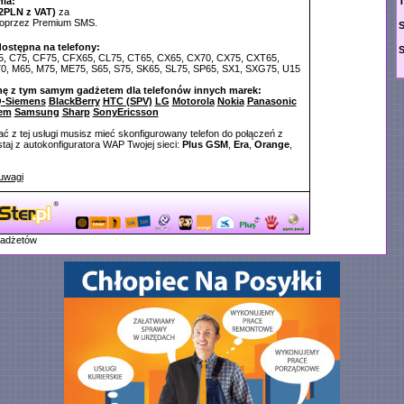
ia:
T
2PLN z VAT)
za
poprzez Premium SMS.
dostępna na telefony:
5, C75, CF75, CFX65, CL75, CT65, CX65, CX70, CX75, CXT65,
, M65, M75, ME75, S65, S75, SK65, SL75, SP65, SX1, SXG75, U15
nę z tym samym gadżetem dla telefonów innych marek:
-Siemens
BlackBerry
HTC (SPV)
LG
Motorola
Nokia
Panasonic
em
Samsung
Sharp
SonyEricsson
ć z tej usługi musisz mieć skonfigurowany telefon do połączeń z
aj z autokonfiguratora WAP Twojej sieci:
Plus GSM
,
Era
,
Orange
,
uwagi
gadżetów