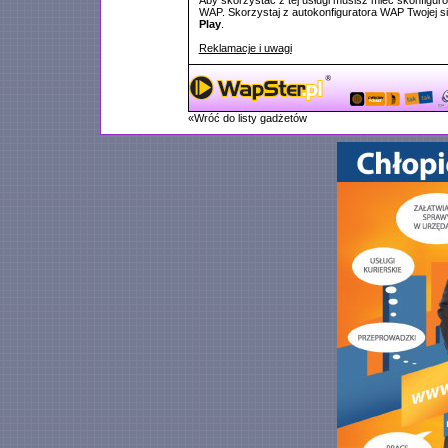
Aby skorzystać z tej usługi musisz mieć skonfigur
WAP. Skorzystaj z autokonfiguratora WAP Twojej si
Play
.
Reklamacje i uwagi
«Wróć do listy gadżetów