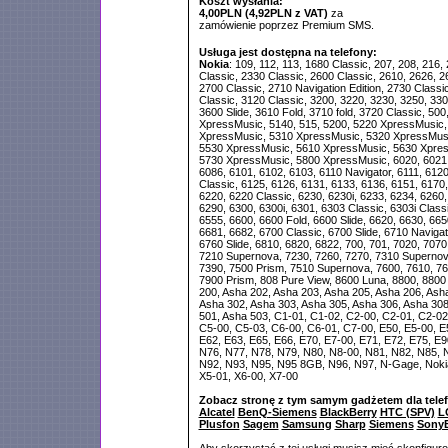
Koszt wysłania:
4,00PLN (4,92PLN z VAT)
za
zamówienie poprzez Premium SMS.
Usługa jest dostępna na telefony:
Nokia
: 109, 112, 113, 1680 Classic, 207, 208, 216,
Classic, 2330 Classic, 2600 Classic, 2610, 2626, 2
2700 Classic, 2710 Navigation Edition, 2730 Classi
Classic, 3120 Classic, 3200, 3220, 3230, 3250, 330
3600 Slide, 3610 Fold, 3710 fold, 3720 Classic, 500
XpressMusic, 5140, 515, 5200, 5220 XpressMusic, 
XpressMusic, 5310 XpressMusic, 5320 XpressMusi
5530 XpressMusic, 5610 XpressMusic, 5630 Xpres
5730 XpressMusic, 5800 XpressMusic, 6020, 6021, 
6086, 6101, 6102, 6103, 6110 Navigator, 6111, 6120
Classic, 6125, 6126, 6131, 6133, 6136, 6151, 6170,
6220, 6220 Classic, 6230, 6230i, 6233, 6234, 6260,
6290, 6300, 6300i, 6301, 6303 Classic, 6303i Classi
6555, 6600, 6600 Fold, 6600 Slide, 6620, 6630, 665
6681, 6682, 6700 Classic, 6700 Slide, 6710 Navigat
6760 Slide, 6810, 6820, 6822, 700, 701, 7020, 707
7210 Supernova, 7230, 7260, 7270, 7310 Supernova
7390, 7500 Prism, 7510 Supernova, 7600, 7610, 7
7900 Prism, 808 Pure View, 8600 Luna, 8800, 8800 
200, Asha 202, Asha 203, Asha 205, Asha 206, Ash
Asha 302, Asha 303, Asha 305, Asha 306, Asha 308
501, Asha 503, C1-01, C1-02, C2-00, C2-01, C2-02
C5-00, C5-03, C6-00, C6-01, C7-00, E50, E5-00, E5
E62, E63, E65, E66, E70, E7-00, E71, E72, E75, E
N76, N77, N78, N79, N80, N8-00, N81, N82, N85, 
N92, N93, N95, N95 8GB, N96, N97, N-Gage, Nokia
X5-01, X6-00, X7-00
Zobacz stronę z tym samym gadżetem dla tele
Alcatel
BenQ-Siemens
BlackBerry
HTC (SPV)
L
Plusfon
Sagem
Samsung
Sharp
Siemens
SonyE