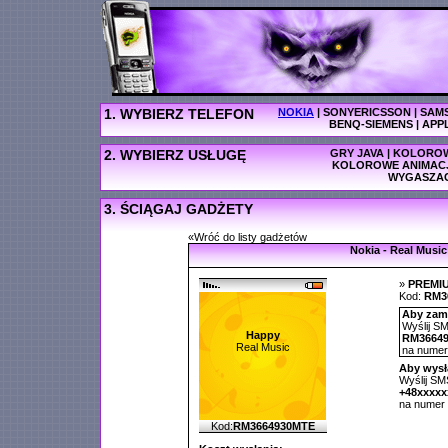
1. WYBIERZ TELEFON
NOKIA
|
SONYERICSSON
|
SAM
BENQ-SIEMENS
|
APP
2. WYBIERZ USŁUGĘ
GRY JAVA
|
KOLOROW
KOLOROWE ANIMAC
WYGASZA
3. ŚCIĄGAJ GADŻETY
«Wróć do listy gadżetów
Nokia - Real Music
»
PREMI
Kod:
RM3
Aby zamó
Wyślij SM
Happy
RM3664
Real Music
na nume
Aby wysł
Wyślij SMS
+48xxxx
na numer
Kod:
RM3664930MTE