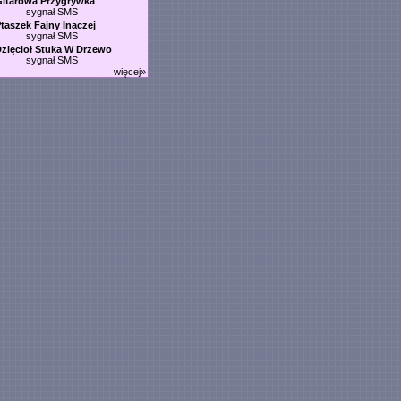
itarowa Przygrywka
sygnał SMS
taszek Fajny Inaczej
sygnał SMS
zięcioł Stuka W Drzewo
sygnał SMS
więcej»