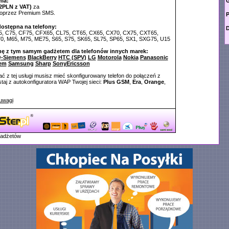
ia:
G
2PLN z VAT)
za
poprzez Premium SMS.
P
dostępna na telefony:
D
5, C75, CF75, CFX65, CL75, CT65, CX65, CX70, CX75, CXT65,
, M65, M75, ME75, S65, S75, SK65, SL75, SP65, SX1, SXG75, U15
nę z tym samym gadżetem dla telefonów innych marek:
-Siemens
BlackBerry
HTC (SPV)
LG
Motorola
Nokia
Panasonic
em
Samsung
Sharp
SonyEricsson
ć z tej usługi musisz mieć skonfigurowany telefon do połączeń z
aj z autokonfiguratora WAP Twojej sieci:
Plus GSM
,
Era
,
Orange
,
uwagi
gadżetów