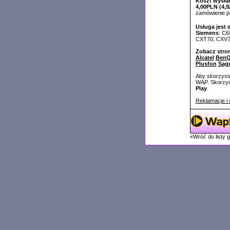
Koszt wysłan
4,00PLN (4,9
zamówienie 
Usługa jest 
Siemens
: C6
CXT70, CXV70
Zobacz stro
Alcatel
BenQ
Plusfon
Sag
Aby skorzysta
WAP. Skorzyst
Play
.
Reklamacje i 
«Wróć do listy 