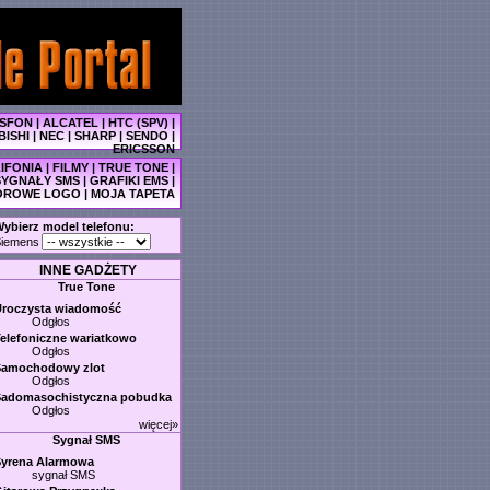
SFON
|
ALCATEL
|
HTC (SPV)
|
BISHI
|
NEC
|
SHARP
|
SENDO
|
ERICSSON
IFONIA
|
FILMY
|
TRUE TONE
|
SYGNAŁY SMS
|
GRAFIKI EMS
|
OROWE LOGO
|
MOJA TAPETA
ybierz model telefonu:
iemens
INNE GADŻETY
True Tone
Uroczysta wiadomość
Odgłos
elefoniczne wariatkowo
Odgłos
Samochodowy zlot
Odgłos
Sadomasochistyczna pobudka
Odgłos
więcej»
Sygnał SMS
Syrena Alarmowa
sygnał SMS