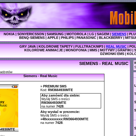
NOKIA
|
SONYERICSSON
|
SAMSUNG
|
MOTOROLA
|
LG
|
SAGEM
|
SIEMENS
|
PLU
BENQ-SIEMENS
|
APPLE
|
PHILIPS
|
PANASONIC
|
BLACKBERRY
|
MITSU
GRY JAVA
|
KOLOROWE TAPETY
|
FULLTRACK/MP3
|
REAL MUSIC
|
POL
KOLOROWE ANIMACJE
|
MONOFONIA
|
MMS
|
MOTYWY
|
GRAFIKI
|
DZWONKI EMS
|
KOL
SIEMENS - REAL MUSIC
W
S
gadżetów
Siemens - Real Music
»
PREMIUM SMS
Kod:
RM3664930MTE
T
Aby zamówić dla siebie:
Wyślij SMS o treści
py
RM3664930MTE
Music
na numer
7428
.
Aby wysłać w prezencie:
Wyślij SMS o treści
+48xxxxxxxxx:RM3664930MTE
na numer
7428
.
64930MTE