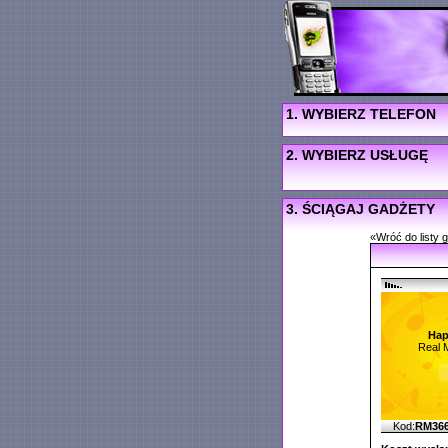
1. WYBIERZ TELEFON
2. WYBIERZ USŁUGĘ
3. ŚCIĄGAJ GADŻETY
«Wróć do listy 
Hap
Real 
Kod:
RM36