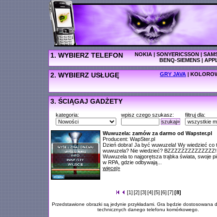
1. WYBIERZ TELEFON
NOKIA
|
SONYERICSSON
|
SAM
BENQ-SIEMENS
|
APP
2. WYBIERZ USŁUGĘ
GRY JAVA
|
KOLOROW
3. ŚCIĄGAJ GADŻETY
kategoria:
wpisz czego szukasz:
filtruj dla:
szukaj»
Wuwuzela: zamów za darmo od Wapster.pl
Producent: WapSter.pl
Dzień dobra! Ja być wuwuzela! Wy wiedzieć co 
wuwuzela? Nie wiedzieć? BZZZZZZZZZZZZZZ!.
Wuwuzela to najgorętsza trąbka świata, swoje p
w RPA, gdzie odbywają...
więcej»
[1]
[2]
[3]
[4]
[5]
[6]
[7]
[8]
Przedstawione obrazki są jedynie przykładami. Gra będzie dostosowana d
technicznych danego telefonu komórkowego.