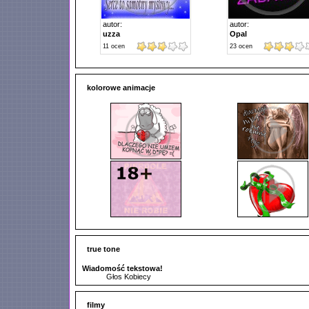
autor:
autor:
uzza
Opal
11
ocen
23
ocen
kolorowe animacje
true tone
Wiadomość tekstowa!
Głos Kobiecy
filmy