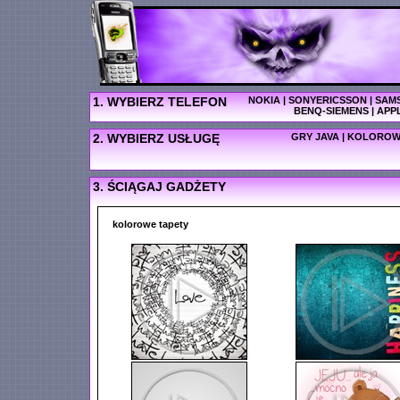
1. WYBIERZ TELEFON
NOKIA
|
SONYERICSSON
|
SAM
BENQ-SIEMENS
|
APP
2. WYBIERZ USŁUGĘ
GRY JAVA
|
KOLOROW
3. ŚCIĄGAJ GADŻETY
kolorowe tapety