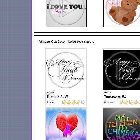
Wasze Gadżety - kolorowe tapety
autor:
autor:
Tomasz A. W.
Tomasz A. W.
9
ocen
9
ocen