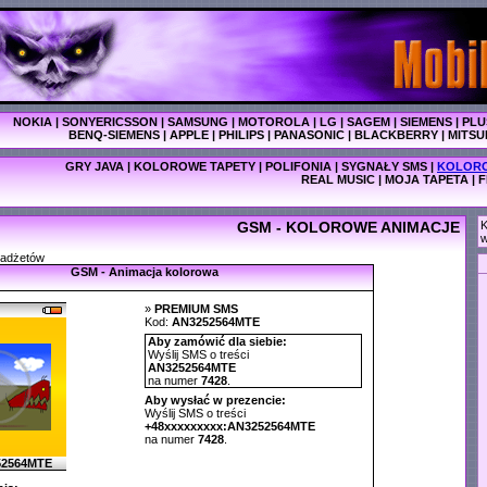
NOKIA
|
SONYERICSSON
|
SAMSUNG
|
MOTOROLA
|
LG
|
SAGEM
|
SIEMENS
|
PLU
BENQ-SIEMENS
|
APPLE
|
PHILIPS
|
PANASONIC
|
BLACKBERRY
|
MITSU
GRY JAVA
|
KOLOROWE TAPETY
|
POLIFONIA
|
SYGNAŁY SMS
|
KOLORO
REAL MUSIC
|
MOJA TAPETA
|
F
GSM - KOLOROWE ANIMACJE
K
w
gadżetów
GSM - Animacja kolorowa
»
PREMIUM SMS
Kod:
AN3252564MTE
Aby zamówić dla siebie:
Wyślij SMS o treści
AN3252564MTE
na numer
7428
.
Aby wysłać w prezencie:
Wyślij SMS o treści
+48xxxxxxxxx:AN3252564MTE
na numer
7428
.
52564MTE