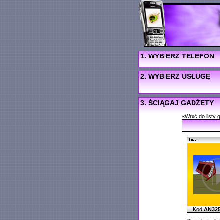
1. WYBIERZ TELEFON
2. WYBIERZ USŁUGĘ
3. ŚCIĄGAJ GADŻETY
«Wróć do listy 
Kod:
AN32