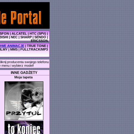
SFON
|
ALCATEL
|
HTC (SPV)
|
BISHI
|
NEC
|
SHARP
|
SENDO
|
ERICSSON
WE ANIMACJE
|
TRUE TONE
|
ILMY
|
MMS
|
FULLTRACK/MP3
liknij producenta swojego telefonu
 menu i wybierz model!
INNE GADŻETY
Moja tapeta