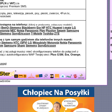
ia:
2PLN z VAT)
za
poprzez Premium SMS.
rzęta
,
pies
,
telewizja
,
piesek
,
psy
,
pieski
,
zwierze
,
4Fun.tv
,
reskówki
dostępna na telefony:
(kliknij w producenta, zobaczysz modele!)
S
BenQ-Siemens
Blackberry
Era
HP
HTC
Huawei
i-mate
LG
otorola
NEC
Nokia
Panasonic
Play
Plusfon
Sagem
Samsung
Siemens
SonyEricsson
T-Mobile
Toshiba
ZTE
P
nę z tym samym gadżetem dla telefonów innych marek:
-Siemens
HTC (SPV)
LG
Mitsubishi
Motorola
Nokia
Panasonic
em
Samsung
Sharp
Siemens
SonyEricsson
ć z tej usługi musisz mieć skonfigurowany telefon do połączeń z
Y
aj z autokonfiguratora WAP Twojej sieci:
Plus GSM
,
Era
,
Orange
,
uwagi
gadżetów