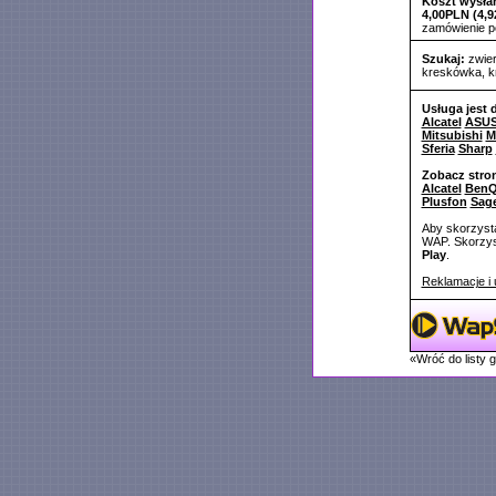
Koszt wysłan
4,00PLN (4,9
zamówienie 
Szukaj:
zwie
kreskówka
,
k
Usługa jest 
Alcatel
ASU
Mitsubishi
M
Sferia
Sharp
Zobacz stro
Alcatel
BenQ
Plusfon
Sag
Aby skorzysta
WAP. Skorzyst
Play
.
Reklamacje i 
«Wróć do listy 