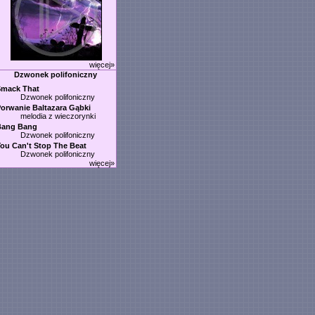
więcej»
Dzwonek polifoniczny
Smack That
Dzwonek polifoniczny
orwanie Baltazara Gąbki
melodia z wieczorynki
Bang Bang
Dzwonek polifoniczny
ou Can't Stop The Beat
Dzwonek polifoniczny
więcej»