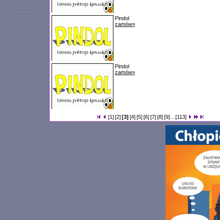
Pindol
zamów»
Pindol
zamów»
[1]
[2]
[3]
[4]
[5]
[6]
[7]
[8]
[9]
...
[113]