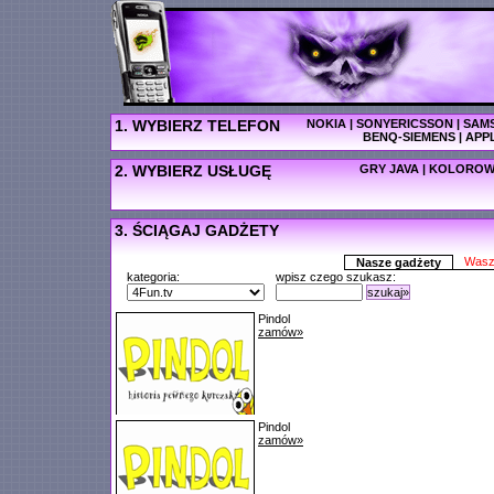
1. WYBIERZ TELEFON
NOKIA
|
SONYERICSSON
|
SAM
BENQ-SIEMENS
|
APP
2. WYBIERZ USŁUGĘ
GRY JAVA
|
KOLOROW
3. ŚCIĄGAJ GADŻETY
Wasz
Nasze gadżety
kategoria:
wpisz czego szukasz:
szukaj»
Pindol
zamów»
Pindol
zamów»