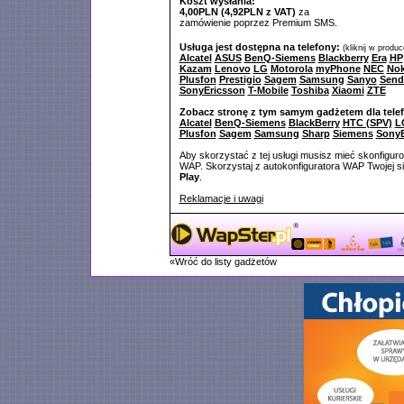
Koszt wysłania:
4,00PLN (4,92PLN z VAT)
za
zamówienie poprzez Premium SMS.
Usługa jest dostępna na telefony:
(kliknij w produ
Alcatel
ASUS
BenQ-Siemens
Blackberry
Era
HP
Kazam
Lenovo
LG
Motorola
myPhone
NEC
Nok
Plusfon
Prestigio
Sagem
Samsung
Sanyo
Send
SonyEricsson
T-Mobile
Toshiba
Xiaomi
ZTE
Zobacz stronę z tym samym gadżetem dla tele
Alcatel
BenQ-Siemens
BlackBerry
HTC (SPV)
L
Plusfon
Sagem
Samsung
Sharp
Siemens
SonyE
Aby skorzystać z tej usługi musisz mieć skonfigur
WAP. Skorzystaj z autokonfiguratora WAP Twojej si
Play
.
Reklamacje i uwagi
«Wróć do listy gadżetów