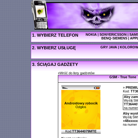
1. WYBIERZ TELEFON
NOKIA
|
SONYERICSSON
|
SAM
BENQ-SIEMENS
|
APP
2. WYBIERZ USŁUGĘ
GRY JAVA
|
KOLOROW
3. ŚCIĄGAJ GADŻETY
«Wróć do listy gadżetów
GSM - True Tone
»
PREMI
Kod:
TT3
Aby zamó
Wyślij SM
Androidowy robocik
TT36440
Odgłos
na nume
Aby wysł
Wyślij SMS
+48xxxx
na numer
Kod:
TT3644079MTE