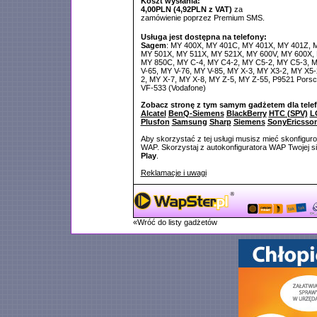
Koszt wysłania:
4,00PLN (4,92PLN z VAT)
za
zamówienie poprzez Premium SMS.
Usługa jest dostępna na telefony:
Sagem
: MY 400X, MY 401C, MY 401X, MY 401Z, 
MY 501X, MY 511X, MY 521X, MY 600V, MY 600X,
MY 850C, MY C-4, MY C4-2, MY C5-2, MY C5-3, M
V-65, MY V-76, MY V-85, MY X-3, MY X3-2, MY X5-
2, MY X-7, MY X-8, MY Z-5, MY Z-55, P9521 Porsc
VF-533 (Vodafone)
Zobacz stronę z tym samym gadżetem dla tele
Alcatel
BenQ-Siemens
BlackBerry
HTC (SPV)
L
Plusfon
Samsung
Sharp
Siemens
SonyEricsso
Aby skorzystać z tej usługi musisz mieć skonfigur
WAP. Skorzystaj z autokonfiguratora WAP Twojej si
Play
.
Reklamacje i uwagi
«Wróć do listy gadżetów