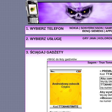
1. WYBIERZ TELEFON
NOKIA
|
SONYERICSSON
|
SAM
BENQ-SIEMENS
|
APP
2. WYBIERZ USŁUGĘ
GRY JAVA
|
KOLOROW
3. ŚCIĄGAJ GADŻETY
«Wróć do listy gadżetów
Sagem - True Tone
»
PREMI
Kod:
TT3
Aby zamó
Wyślij SM
Androidowy robocik
TT36440
Odgłos
na nume
Aby wysł
Wyślij SMS
+48xxxx
na numer
Kod:
TT3644079MTE