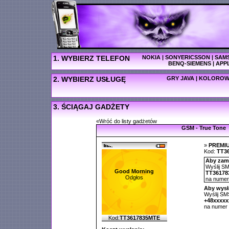
1. WYBIERZ TELEFON
NOKIA
|
SONYERICSSON
|
SAM
BENQ-SIEMENS
|
APP
2. WYBIERZ USŁUGĘ
GRY JAVA
|
KOLOROW
3. ŚCIĄGAJ GADŻETY
«Wróć do listy gadżetów
GSM - True Tone
»
PREMI
Kod:
TT3
Aby zamó
Wyślij SM
Good Morning
TT36178
Odgłos
na nume
Aby wysł
Wyślij SMS
+48xxxx
na numer
Kod:
TT3617835MTE