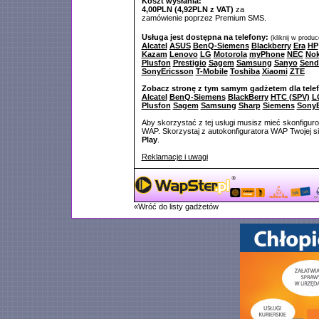
Koszt wysłania:
4,00PLN (4,92PLN z VAT)
za
zamówienie poprzez Premium SMS.
Usługa jest dostępna na telefony:
(kliknij w produ
Alcatel
ASUS
BenQ-Siemens
Blackberry
Era
HP
Kazam
Lenovo
LG
Motorola
myPhone
NEC
Nok
Plusfon
Prestigio
Sagem
Samsung
Sanyo
Send
SonyEricsson
T-Mobile
Toshiba
Xiaomi
ZTE
Zobacz stronę z tym samym gadżetem dla tele
Alcatel
BenQ-Siemens
BlackBerry
HTC (SPV)
L
Plusfon
Sagem
Samsung
Sharp
Siemens
SonyE
Aby skorzystać z tej usługi musisz mieć skonfigur
WAP. Skorzystaj z autokonfiguratora WAP Twojej si
Play
.
Reklamacje i uwagi
«Wróć do listy gadżetów