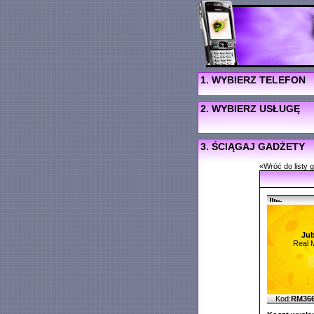
1. WYBIERZ TELEFON
2. WYBIERZ USŁUGĘ
3. ŚCIĄGAJ GADŻETY
«Wróć do listy 
Jub
Real 
Kod:
RM36