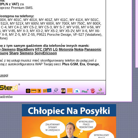
ia:
2PLN z VAT)
za
poprzez Premium SMS.
dostępna na telefony:
400X, MY 401C, MY 401X, MY 401Z, MY 411C, MY 411X, MY 501C,
511X, MY 521X, MY 600V, MY 600X, MY 700X, MY 750C, MY 800X,
C-4, MY C4-2, MY C5-2, MY C5-3, MY S-7, MY V-55, MY V-56, MY
6, MY V-85, MY X-3, MY X3-2, MY X5-2, MY X5-2V, MY X-6, MY X6-
Y X-8, MY Z-5, MY Z-55, P9521 Porsche Design, VF-527 (Vodafone),
fone)
nę z tym samym gadżetem dla telefonów innych marek:
-Siemens
BlackBerry
HTC (SPV)
LG
Motorola
Nokia
Panasonic
sung
Sharp
Siemens
SonyEricsson
ć z tej usługi musisz mieć skonfigurowany telefon do połączeń z
aj z autokonfiguratora WAP Twojej sieci:
Plus GSM
,
Era
,
Orange
,
uwagi
gadżetów