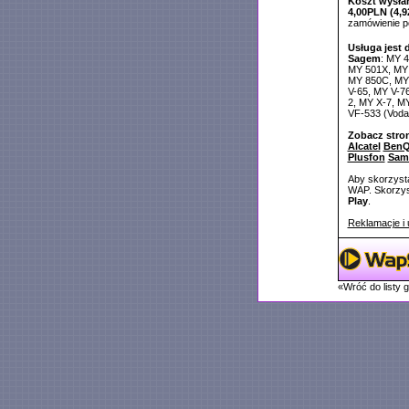
Koszt wysłan
4,00PLN (4,9
zamówienie 
Usługa jest 
Sagem
: MY 
MY 501X, MY 
MY 850C, MY 
V-65, MY V-7
2, MY X-7, M
VF-533 (Voda
Zobacz stro
Alcatel
BenQ
Plusfon
Sam
Aby skorzysta
WAP. Skorzyst
Play
.
Reklamacje i 
«Wróć do listy 