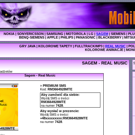
NOKIA
|
SONYERICSSON
|
SAMSUNG
|
MOTOROLA
|
LG
|
SAGEM
|
SIEMENS
|
PLU
BENQ-SIEMENS
|
APPLE
|
PHILIPS
|
PANASONIC
|
BLACKBERRY
|
MITSU
GRY JAVA
|
KOLOROWE TAPETY
|
FULLTRACK/MP3
|
REAL MUSIC
|
POL
KOLOROWE ANIMACJE
|
MON
SAGEM - REAL MUSIC
gadżetów
Sagem - Real Music
»
PREMIUM SMS
Kod:
RM3664928MTE
Aby zamówić dla siebie:
Wyślij SMS o treści
el
RM3664928MTE
Music
na numer
7428
.
Aby wysłać w prezencie:
Wyślij SMS o treści
+48xxxxxxxxx:RM3664928MTE
na numer
7428
.
64928MTE