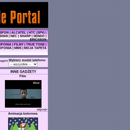
SFON
|
ALCATEL
|
HTC (SPV)
|
BISHI
|
NEC
|
SHARP
|
SENDO
|
ERICSSON
IFONIA
|
FILMY
|
TRUE TONE
|
OFONIA
|
MMS
|
MOJA TAPETA
Wybierz model telefonu:
Sagem
INNE GADŻETY
Film
więcej»
Animacja kolorowa