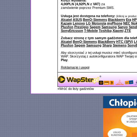
Koszt wysłania:
4,00PLN (4,92PLN z VAT)
za
zamówienie poprzez Premium SMS.
Usługa jest dostępna na telefony:
(kliknij w produ
Alcatel
ASUS
BenQ-Siemens
Blackberry
Era
HP
Kazam
Lenovo
LG
Motorola
myPhone
NEC
Nok
Plusfon
Prestigio
Sagem
Samsung
Sanyo
Send
SonyEricsson
T-Mobile
Toshiba
Xiaomi
ZTE
Zobacz stronę z tym samym gadżetem dla tele
Alcatel
BenQ-Siemens
BlackBerry
HTC (SPV)
L
Plusfon
Sagem
Samsung
Sharp
Siemens
SonyE
Aby skorzystać z tej usługi musisz mieć skonfigur
WAP. Skorzystaj z autokonfiguratora WAP Twojej si
Play
.
Reklamacje i uwagi
«Wróć do listy gadżetów