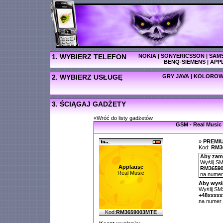
1. WYBIERZ TELEFON
NOKIA
|
SONYERICSSON
|
SAM
BENQ-SIEMENS
|
APP
2. WYBIERZ USŁUGĘ
GRY JAVA
|
KOLOROW
3. ŚCIĄGAJ GADŻETY
«Wróć do listy gadżetów
GSM - Real Music
»
PREMI
Kod:
RM3
Aby zamó
Wyślij SM
Applause
RM3659
Real Music
na nume
Aby wysł
Wyślij SMS
+48xxxx
na numer
Kod:
RM3659003MTE