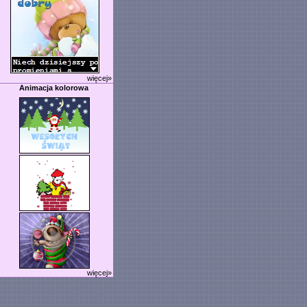
więcej»
Animacja kolorowa
więcej»