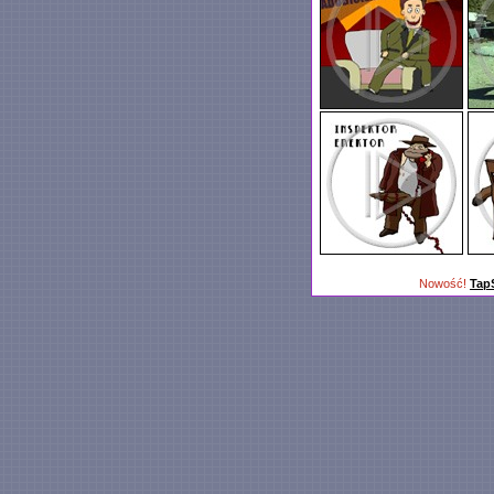
Nowość!
Tap