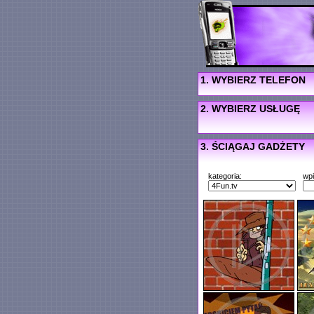
1. WYBIERZ TELEFON
2. WYBIERZ USŁUGĘ
3. ŚCIĄGAJ GADŻETY
kategoria:
wp