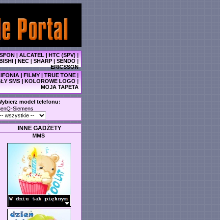
SFON
|
ALCATEL
|
HTC (SPV)
|
BISHI
|
NEC
|
SHARP
|
SENDO
|
ERICSSON
IFONIA
|
FILMY
|
TRUE TONE
|
ŁY SMS
|
KOLOROWE LOGO
|
MOJA TAPETA
ybierz model telefonu:
BenQ-Siemens
INNE GADŻETY
MMS