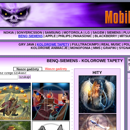
NOKIA
|
SONYERICSSON
|
SAMSUNG
|
MOTOROLA
|
LG
|
SAGEM
|
SIEMENS
|
PLU
BENQ-SIEMENS
|
APPLE
|
PHILIPS
|
PANASONIC
|
BLACKBERRY
|
MITSU
GRY JAVA
|
KOLOROWE TAPETY
|
FULLTRACK/MP3
|
REAL MUSIC
|
POL
KOLOROWE ANIMACJE
|
MONOFONIA
|
MMS
|
GRAFIKI
|
SYGNA
BENQ-SIEMENS - KOLOROWE TAPETY
W
Wasze gadżety
Nasze gadżety
HITY
isz czego szukasz:
szukaj»