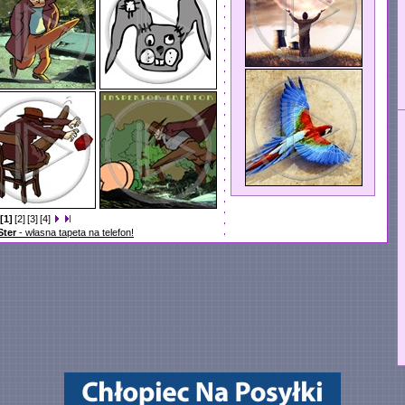
[1]
[2]
[3]
[4]
Ster
- własna tapeta na telefon!