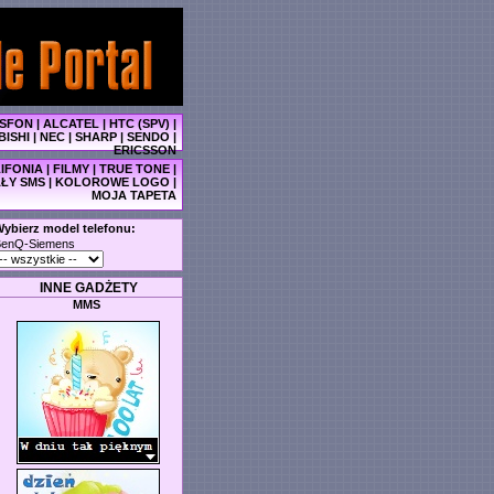
SFON
|
ALCATEL
|
HTC (SPV)
|
BISHI
|
NEC
|
SHARP
|
SENDO
|
ERICSSON
IFONIA
|
FILMY
|
TRUE TONE
|
ŁY SMS
|
KOLOROWE LOGO
|
MOJA TAPETA
ybierz model telefonu:
BenQ-Siemens
INNE GADŻETY
MMS