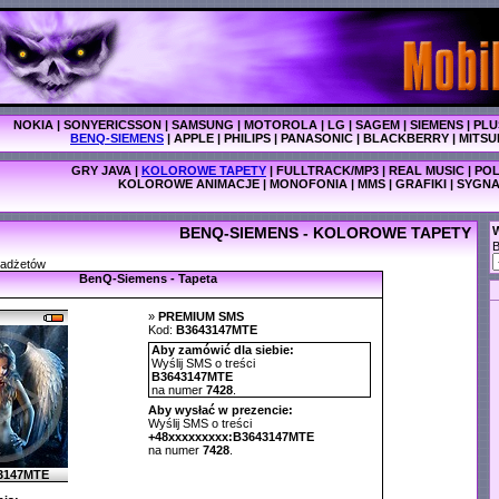
NOKIA
|
SONYERICSSON
|
SAMSUNG
|
MOTOROLA
|
LG
|
SAGEM
|
SIEMENS
|
PLU
BENQ-SIEMENS
|
APPLE
|
PHILIPS
|
PANASONIC
|
BLACKBERRY
|
MITSU
GRY JAVA
|
KOLOROWE TAPETY
|
FULLTRACK/MP3
|
REAL MUSIC
|
POL
KOLOROWE ANIMACJE
|
MONOFONIA
|
MMS
|
GRAFIKI
|
SYGNA
BENQ-SIEMENS - KOLOROWE TAPETY
W
gadżetów
BenQ-Siemens - Tapeta
»
PREMIUM SMS
Kod:
B3643147MTE
Aby zamówić dla siebie:
Wyślij SMS o treści
B3643147MTE
na numer
7428
.
Aby wysłać w prezencie:
Wyślij SMS o treści
+48xxxxxxxxx:B3643147MTE
na numer
7428
.
3147MTE