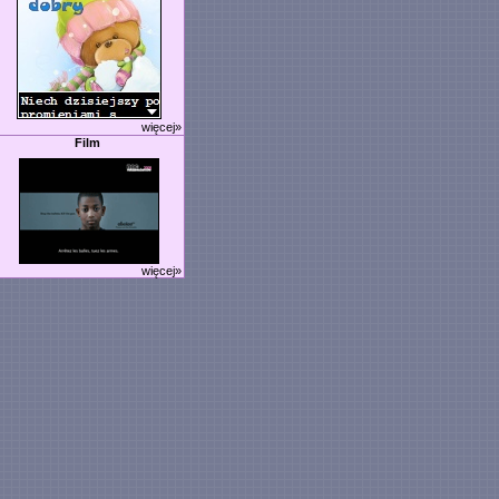
więcej»
Film
więcej»