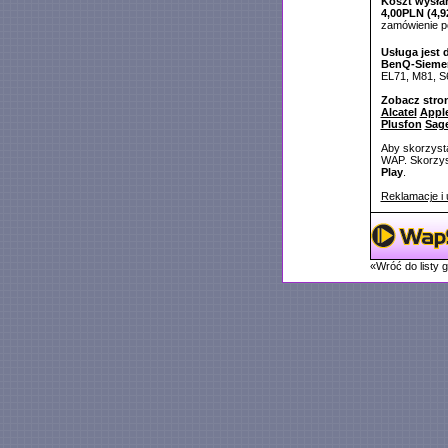
Koszt wysłan
4,00PLN (4,9
zamówienie 
Usługa jest 
BenQ-Sieme
EL71, M81, S
Zobacz stro
Alcatel
Appl
Plusfon
Sag
Aby skorzysta
WAP. Skorzyst
Play
.
Reklamacje i 
«Wróć do listy 