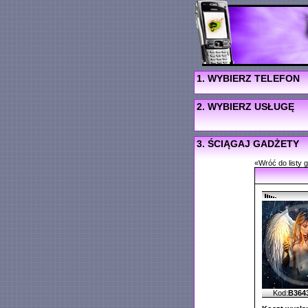
1. WYBIERZ TELEFON
2. WYBIERZ USŁUGĘ
3. ŚCIĄGAJ GADŻETY
«Wróć do listy 
Kod:
B364