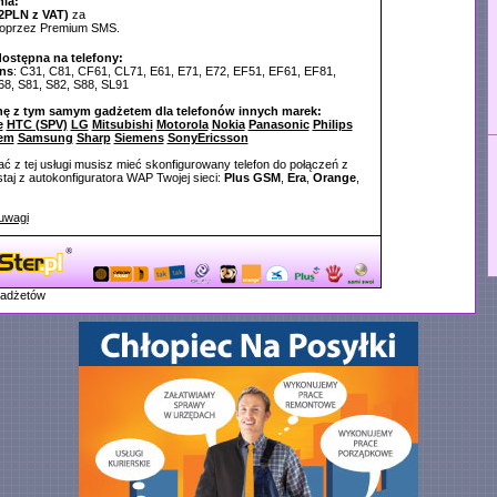
ia:
2PLN z VAT)
za
poprzez Premium SMS.
dostępna na telefony:
ns
: C31, C81, CF61, CL71, E61, E71, E72, EF51, EF61, EF81,
68, S81, S82, S88, SL91
nę z tym samym gadżetem dla telefonów innych marek:
e
HTC (SPV)
LG
Mitsubishi
Motorola
Nokia
Panasonic
Philips
em
Samsung
Sharp
Siemens
SonyEricsson
ć z tej usługi musisz mieć skonfigurowany telefon do połączeń z
aj z autokonfiguratora WAP Twojej sieci:
Plus GSM
,
Era
,
Orange
,
uwagi
gadżetów