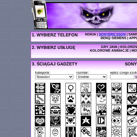
1. WYBIERZ TELEFON
NOKIA
|
SONYERICSSON
|
SAM
BENQ-SIEMENS
|
APP
2. WYBIERZ USŁUGĘ
GRY JAVA
|
KOLOROW
KOLOROWE ANIMACJE
|
MO
3. ŚCIĄGAJ GADŻETY
SONY
kategoria:
rozmiar:
wpisz czego szuk