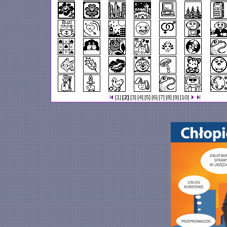
[1]
[2]
[3]
[4]
[5]
[6]
[7]
[8]
[9]
[10]