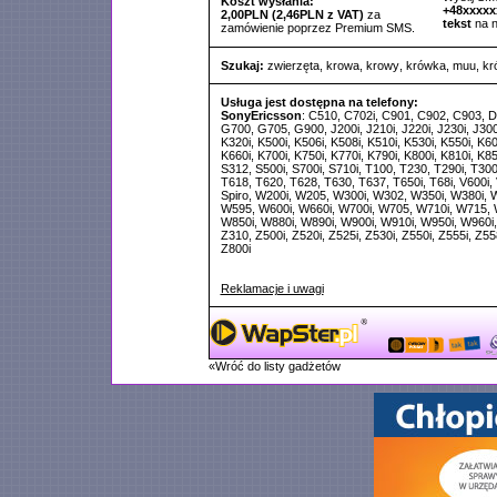
Koszt wysłania:
+48xxxxx
2,00PLN (2,46PLN z VAT)
za
tekst
na 
zamówienie poprzez Premium SMS.
Szukaj:
zwierzęta
,
krowa
,
krowy
,
krówka
,
muu
,
kr
Usługa jest dostępna na telefony:
SonyEricsson
: C510, C702i, C901, C902, C903, D
G700, G705, G900, J200i, J210i, J220i, J230i, J300i
K320i, K500i, K506i, K508i, K510i, K530i, K550i, K60
K660i, K700i, K750i, K770i, K790i, K800i, K810i, K85
S312, S500i, S700i, S710i, T100, T230, T290i, T30
T618, T620, T628, T630, T637, T650i, T68i, V600i,
Spiro, W200i, W205, W300i, W302, W350i, W380i, 
W595, W600i, W660i, W700i, W705, W710i, W715, W
W850i, W880i, W890i, W900i, W910i, W950i, W960i,
Z310, Z500i, Z520i, Z525i, Z530i, Z550i, Z555i, Z558
Z800i
Reklamacje i uwagi
«Wróć do listy gadżetów