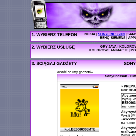
1. WYBIERZ TELEFON
NOKIA
|
SONYERICSSON
|
SAM
BENQ-SIEMENS
|
APP
2. WYBIERZ USŁUGĘ
GRY JAVA
|
KOLOROW
KOLOROWE ANIMACJE
|
MO
3. ŚCIĄGAJ GADŻETY
SONY
«Wróć do listy gadżetów
SonyEricsson - EM
»
PREMI
Kod:
BE3
Aby zamó
Wyślij SM
BE3066
na nume
Aby wysł
Wyślij SMS
+48xxxx
na numer
Aby wysł
Kod:
BE3066368MTE
graficzną
Wyślij SMS