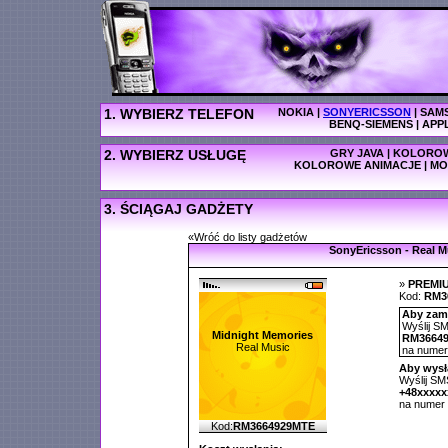
1. WYBIERZ TELEFON
NOKIA
|
SONYERICSSON
|
SAM
BENQ-SIEMENS
|
APP
2. WYBIERZ USŁUGĘ
GRY JAVA
|
KOLOROW
KOLOROWE ANIMACJE
|
MO
3. ŚCIĄGAJ GADŻETY
«Wróć do listy gadżetów
SonyEricsson - Real M
»
PREMI
Kod:
RM3
Aby zamó
Wyślij SM
Midnight Memories
RM3664
Real Music
na nume
Aby wysł
Wyślij SMS
+48xxxx
na numer
Kod:
RM3664929MTE