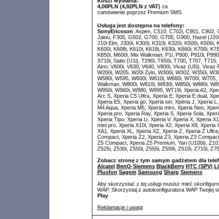
Koszt wysłania:
4,00PLN (4,92PLN z VAT)
za
zamówienie poprzez Premium SMS.
Usługa jest dostępna na telefony:
SonyEricsson
: Aspen, C510, C702i, C901, C902, 
Jalou, F305, G502, G700, G705, G900, Hazel (J20i)
J10i Elm, J300i, K300i, K310i, K320i, K500i, K506i, 
K600i, K608i, K610i, K618i, K630i, K660i, K700i, K75
K850i, M600i, Mix Walkman, P1i, P900, P910i, P990i
S710i, Satio (U1i), T290i, T650i, T700, T707, T715,
Aino, V600i, V630, V640, V800i, Vivaz (U5i), Vivaz
W200i, W205, W20i Zylo, W300i, W302, W350i, W3
W580i, W595, W600i, W610i, W660i, W700i, W705,
Walkman, W800i, W810i, W830i, W850i, W880i, W89
W950i, W960i, W980, W995, WT19i, Xperia A2, Xperi
Arc S, Xperia C5 Ultra, Xperia E, Xperia E dual, Xpe
Xperia E5, Xperia go, Xperia ion, Xperia J, Xperia L
M4 Aqua, Xperia M5, Xperia miro, Xperia Neo, Xperia
Xperia pro, Xperia Ray, Xperia S, Xperia Sola, Xperi
Xperia Tipo, Xperia U, Xperia V, Xperia X, Xperia X
mini pro, Xperia X10i, Xperia X2, Xperia X8, Xperia 
XA1, Xperia XL, Xperia XZ, Xperia Z, Xperia Z Ultra
Compact, Xperia Z2, Xperia Z3, Xperia Z3 Compact,
Z5 Compact, Xperia Z5 Premium, Yari (U100i), Z1010
Z525i, Z530i, Z550i, Z555i, Z558i, Z610i, Z710i, Z75
Zobacz stronę z tym samym gadżetem dla tele
Alcatel
BenQ-Siemens
BlackBerry
HTC (SPV)
L
Plusfon
Sagem
Samsung
Sharp
Siemens
Aby skorzystać z tej usługi musisz mieć skonfigur
WAP. Skorzystaj z autokonfiguratora WAP Twojej si
Play
.
Reklamacje i uwagi