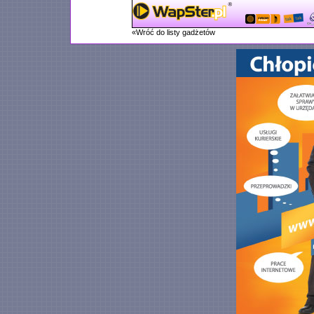
«Wróć do listy gadżetów