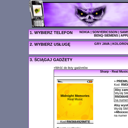
1. WYBIERZ TELEFON
NOKIA
|
SONYERICSSON
|
SAM
BENQ-SIEMENS
|
APP
2. WYBIERZ USŁUGĘ
GRY JAVA
|
KOLOROW
3. ŚCIĄGAJ GADŻETY
«Wróć do listy gadżetów
Sharp - Real Music
»
PREMI
Kod:
RM3
Aby zamó
Wyślij SM
Midnight Memories
RM3664
Real Music
na nume
Aby wysł
Wyślij SMS
+48xxxx
na numer
Kod:
RM3664929MTE