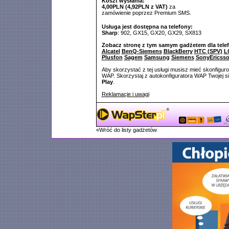
Koszt wysłania:
4,00PLN (4,92PLN z VAT)
za
zamówienie poprzez Premium SMS.
Usługa jest dostępna na telefony:
Sharp
: 902, GX15, GX20, GX29, SX813
Zobacz stronę z tym samym gadżetem dla tele
Alcatel
BenQ-Siemens
BlackBerry
HTC (SPV)
L
Plusfon
Sagem
Samsung
Siemens
SonyEricss
Aby skorzystać z tej usługi musisz mieć skonfigur
WAP. Skorzystaj z autokonfiguratora WAP Twojej si
Play
.
Reklamacje i uwagi
«Wróć do listy gadżetów