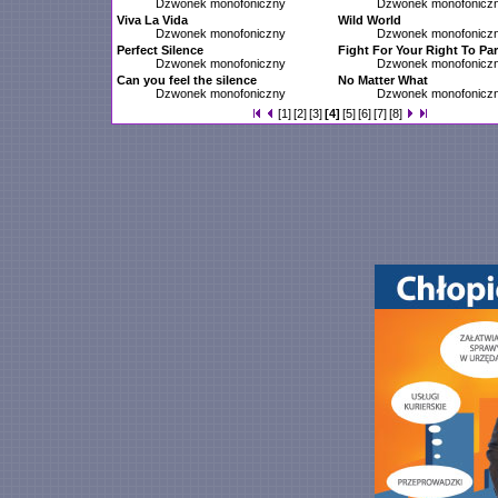
Dzwonek monofoniczny
Dzwonek monofonicz
Viva La Vida
Wild World
Dzwonek monofoniczny
Dzwonek monofonicz
Perfect Silence
Fight For Your Right To Par
Dzwonek monofoniczny
Dzwonek monofonicz
Can you feel the silence
No Matter What
Dzwonek monofoniczny
Dzwonek monofonicz
[1]
[2]
[3]
[4]
[5]
[6]
[7]
[8]