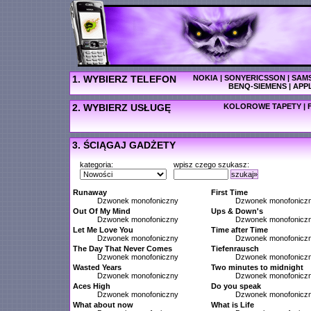
1. WYBIERZ TELEFON
NOKIA
|
SONYERICSSON
|
SAM
BENQ-SIEMENS
|
APP
2. WYBIERZ USŁUGĘ
KOLOROWE TAPETY
|
3. ŚCIĄGAJ GADŻETY
kategoria:
wpisz czego szukasz:
szukaj»
Runaway
First Time
Dzwonek monofoniczny
Dzwonek monofonicz
Out Of My Mind
Ups & Down's
Dzwonek monofoniczny
Dzwonek monofonicz
Let Me Love You
Time after Time
Dzwonek monofoniczny
Dzwonek monofonicz
The Day That Never Comes
Tiefenrausch
Dzwonek monofoniczny
Dzwonek monofonicz
Wasted Years
Two minutes to midnight
Dzwonek monofoniczny
Dzwonek monofonicz
Aces High
Do you speak
Dzwonek monofoniczny
Dzwonek monofonicz
What about now
What is Life