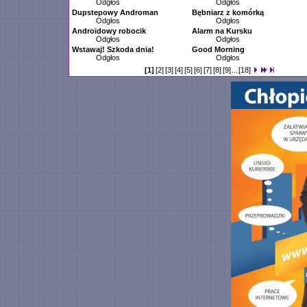
Odgłos
Odgłos
Dupstepowy Androman
Bębniarz z komórką
Odgłos
Odgłos
Androidowy robocik
Alarm na Kursku
Odgłos
Odgłos
Wstawaj! Szkoda dnia!
Good Morning
Odgłos
Odgłos
[1]
[2]
[3]
[4]
[5]
[6]
[7]
[8]
[9]
...
[18]