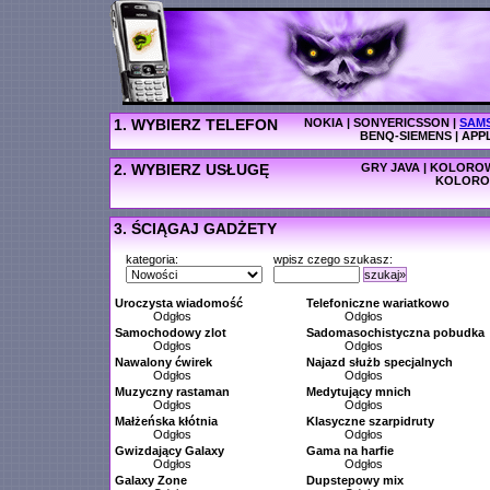
1. WYBIERZ TELEFON
NOKIA
|
SONYERICSSON
|
SAM
BENQ-SIEMENS
|
APP
2. WYBIERZ USŁUGĘ
GRY JAVA
|
KOLOROW
KOLORO
3. ŚCIĄGAJ GADŻETY
kategoria:
wpisz czego szukasz:
szukaj»
Uroczysta wiadomość
Telefoniczne wariatkowo
Odgłos
Odgłos
Samochodowy zlot
Sadomasochistyczna pobudka
Odgłos
Odgłos
Nawalony ćwirek
Najazd służb specjalnych
Odgłos
Odgłos
Muzyczny rastaman
Medytujący mnich
Odgłos
Odgłos
Małżeńska kłótnia
Klasyczne szarpidruty
Odgłos
Odgłos
Gwizdający Galaxy
Gama na harfie
Odgłos
Odgłos
Galaxy Zone
Dupstepowy mix