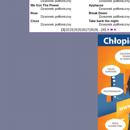
Dzwonek polifoniczny
Dzwonek polifoniczny
We Got The Power
Applause
Dzwonek polifoniczny
Dzwonek polifoniczny
Roar
Break Down
Dzwonek polifoniczny
Dzwonek polifoniczny
Cisza
Take back the night
Dzwonek polifoniczny
Dzwonek polifoniczny
[1]
[2]
[3]
[4]
[5]
[6]
[7]
[8]
[9]
...
[30]