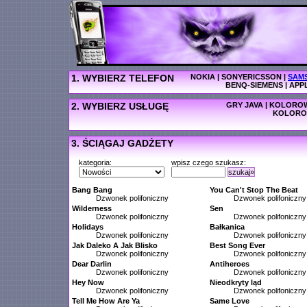
1. WYBIERZ TELEFON
NOKIA
|
SONYERICSSON
|
SAM
BENQ-SIEMENS
|
APP
2. WYBIERZ USŁUGĘ
GRY JAVA
|
KOLOROW
KOLORO
3. ŚCIĄGAJ GADŻETY
kategoria:
wpisz czego szukasz:
szukaj»
Bang Bang
You Can't Stop The Beat
Dzwonek polifoniczny
Dzwonek polifoniczny
Wilderness
Sen
Dzwonek polifoniczny
Dzwonek polifoniczny
Holidays
Bałkanica
Dzwonek polifoniczny
Dzwonek polifoniczny
Jak Daleko A Jak Blisko
Best Song Ever
Dzwonek polifoniczny
Dzwonek polifoniczny
Dear Darlin
Antiheroes
Dzwonek polifoniczny
Dzwonek polifoniczny
Hey Now
Nieodkryty ląd
Dzwonek polifoniczny
Dzwonek polifoniczny
Tell Me How Are Ya
Same Love