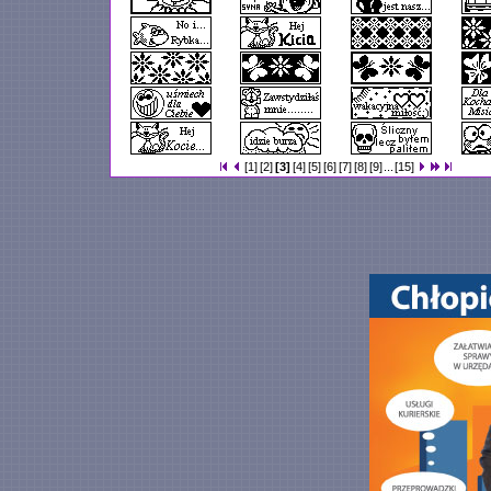
[1]
[2]
[3]
[4]
[5]
[6]
[7]
[8]
[9]
...
[15]