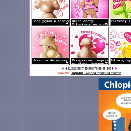
[1]
[2]
[3]
[4]
[5]
[6]
[7]
[8]
[9]
[10]
Nowość!
TapSter
- własna tapeta na telefon!