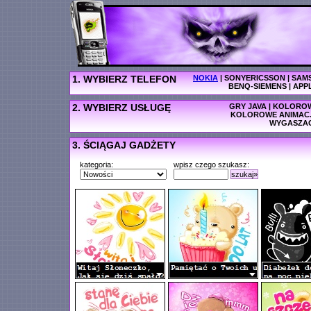
1. WYBIERZ TELEFON
NOKIA
|
SONYERICSSON
|
SAM
BENQ-SIEMENS
|
APP
2. WYBIERZ USŁUGĘ
GRY JAVA
|
KOLOROW
KOLOROWE ANIMAC
WYGASZA
3. ŚCIĄGAJ GADŻETY
kategoria:
wpisz czego szukasz:
szukaj»