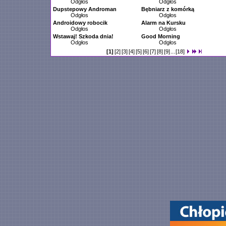
Odgłos
Odgłos
Dupstepowy Androman
Bębniarz z komórką
Odgłos
Odgłos
Androidowy robocik
Alarm na Kursku
Odgłos
Odgłos
Wstawaj! Szkoda dnia!
Good Morning
Odgłos
Odgłos
[1]
[2]
[3]
[4]
[5]
[6]
[7]
[8]
[9]
...
[18]