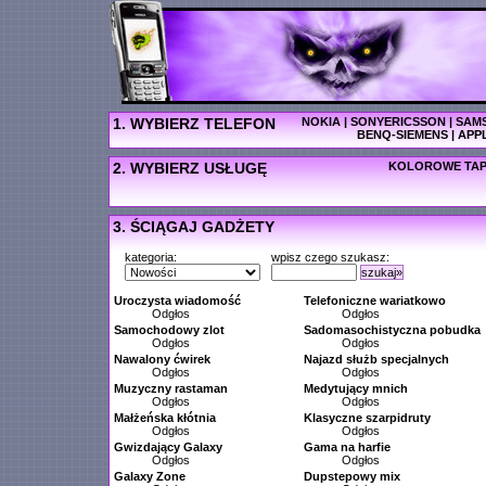
1. WYBIERZ TELEFON
NOKIA
|
SONYERICSSON
|
SAM
BENQ-SIEMENS
|
APP
2. WYBIERZ USŁUGĘ
KOLOROWE TAP
3. ŚCIĄGAJ GADŻETY
kategoria:
wpisz czego szukasz:
szukaj»
Uroczysta wiadomość
Telefoniczne wariatkowo
Odgłos
Odgłos
Samochodowy zlot
Sadomasochistyczna pobudka
Odgłos
Odgłos
Nawalony ćwirek
Najazd służb specjalnych
Odgłos
Odgłos
Muzyczny rastaman
Medytujący mnich
Odgłos
Odgłos
Małżeńska kłótnia
Klasyczne szarpidruty
Odgłos
Odgłos
Gwizdający Galaxy
Gama na harfie
Odgłos
Odgłos
Galaxy Zone
Dupstepowy mix