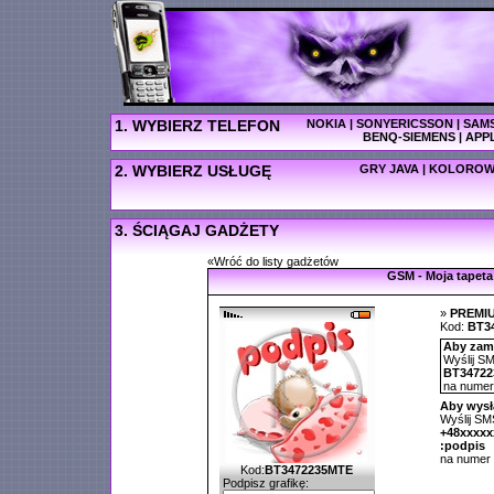
1. WYBIERZ TELEFON
NOKIA
|
SONYERICSSON
|
SAM
BENQ-SIEMENS
|
APP
2. WYBIERZ USŁUGĘ
GRY JAVA
|
KOLOROW
3. ŚCIĄGAJ GADŻETY
«Wróć do listy gadżetów
GSM - Moja tapeta
»
PREMI
Kod:
BT3
Aby zamó
Wyślij SM
BT3472
na nume
Aby wysł
Wyślij SMS
+48xxxx
:podpis
na numer
Kod:
BT3472235MTE
Podpisz grafikę: