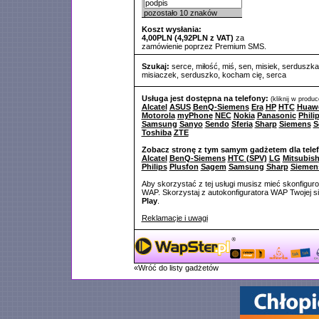
pozostało
10
znaków
Koszt wysłania:
4,00PLN (4,92PLN z VAT)
za
zamówienie poprzez Premium SMS.
Szukaj:
serce
,
miłość
,
miś
,
sen
,
misiek
,
serduszka
misiaczek
,
serduszko
,
kocham cię
,
serca
Usługa jest dostępna na telefony:
(kliknij w produ
Alcatel
ASUS
BenQ-Siemens
Era
HP
HTC
Huaw
Motorola
myPhone
NEC
Nokia
Panasonic
Phili
Samsung
Sanyo
Sendo
Sferia
Sharp
Siemens
S
Toshiba
ZTE
Zobacz stronę z tym samym gadżetem dla tele
Alcatel
BenQ-Siemens
HTC (SPV)
LG
Mitsubish
Philips
Plusfon
Sagem
Samsung
Sharp
Siemen
Aby skorzystać z tej usługi musisz mieć skonfigur
WAP. Skorzystaj z autokonfiguratora WAP Twojej si
Play
.
Reklamacje i uwagi
«Wróć do listy gadżetów