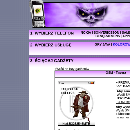
1. WYBIERZ TELEFON
NOKIA
|
SONYERICSSON
|
SAM
BENQ-SIEMENS
|
APP
2. WYBIERZ USŁUGĘ
GRY JAVA
|
KOLOROW
3. ŚCIĄGAJ GADŻETY
«Wróć do listy gadżetów
GSM - Tapeta
»
PREMI
Kod:
B32
Aby zamó
Wyślij SM
B325254
na nume
Aby wysł
Wyślij SMS
+48xxxx
na numer
Kod:
B3252546MTE