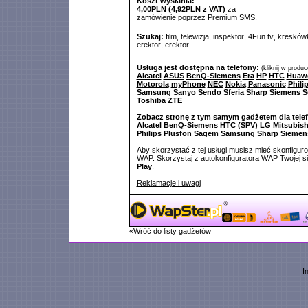
Koszt wysłania:
4,00PLN (4,92PLN z VAT)
za
zamówienie poprzez Premium SMS.
Szukaj:
film
,
telewizja
,
inspektor
,
4Fun.tv
,
kresków
erektor
,
erektor
Usługa jest dostępna na telefony:
(kliknij w produ
Alcatel
ASUS
BenQ-Siemens
Era
HP
HTC
Huaw
Motorola
myPhone
NEC
Nokia
Panasonic
Phili
Samsung
Sanyo
Sendo
Sferia
Sharp
Siemens
S
Toshiba
ZTE
Zobacz stronę z tym samym gadżetem dla tele
Alcatel
BenQ-Siemens
HTC (SPV)
LG
Mitsubish
Philips
Plusfon
Sagem
Samsung
Sharp
Siemen
Aby skorzystać z tej usługi musisz mieć skonfigur
WAP. Skorzystaj z autokonfiguratora WAP Twojej si
Play
.
Reklamacje i uwagi
«Wróć do listy gadżetów
I