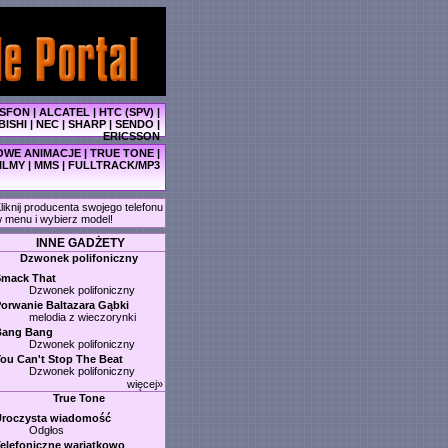
SFON
|
ALCATEL
|
HTC (SPV)
|
BISHI
|
NEC
|
SHARP
|
SENDO
|
ERICSSON
WE ANIMACJE
|
TRUE TONE
|
ILMY
|
MMS
|
FULLTRACK/MP3
liknij producenta swojego telefonu
 menu i wybierz model!
INNE GADŻETY
Dzwonek polifoniczny
Smack That
Dzwonek polifoniczny
orwanie Baltazara Gąbki
melodia z wieczorynki
Bang Bang
Dzwonek polifoniczny
ou Can't Stop The Beat
Dzwonek polifoniczny
więcej»
True Tone
Uroczysta wiadomość
Odgłos
elefoniczne wariatkowo