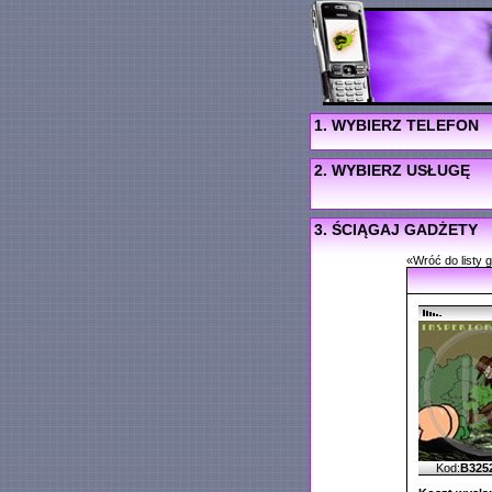
1. WYBIERZ TELEFON
2. WYBIERZ USŁUGĘ
3. ŚCIĄGAJ GADŻETY
«Wróć do listy 
Kod:
B325