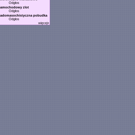
Odgłos
Samochodowy zlot
Odgłos
Sadomasochistyczna pobudka
Odgłos
więcej»