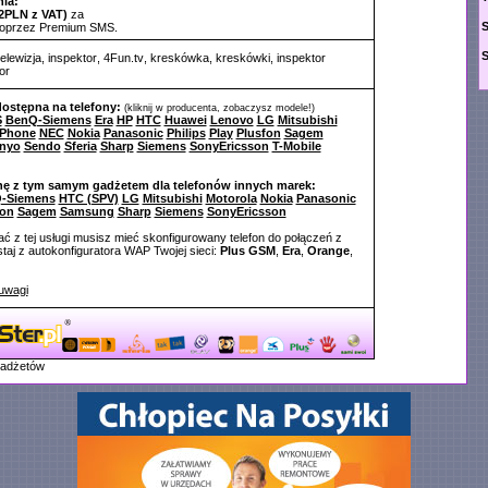
ia:
2PLN z VAT)
za
poprzez Premium SMS.
telewizja
,
inspektor
,
4Fun.tv
,
kreskówka
,
kreskówki
,
inspektor
or
dostępna na telefony:
(kliknij w producenta, zobaczysz modele!)
S
BenQ-Siemens
Era
HP
HTC
Huawei
Lenovo
LG
Mitsubishi
Phone
NEC
Nokia
Panasonic
Philips
Play
Plusfon
Sagem
nyo
Sendo
Sferia
Sharp
Siemens
SonyEricsson
T-Mobile
nę z tym samym gadżetem dla telefonów innych marek:
-Siemens
HTC (SPV)
LG
Mitsubishi
Motorola
Nokia
Panasonic
fon
Sagem
Samsung
Sharp
Siemens
SonyEricsson
ć z tej usługi musisz mieć skonfigurowany telefon do połączeń z
aj z autokonfiguratora WAP Twojej sieci:
Plus GSM
,
Era
,
Orange
,
uwagi
gadżetów