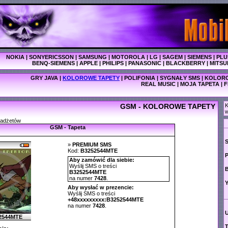
NOKIA
|
SONYERICSSON
|
SAMSUNG
|
MOTOROLA
|
LG
|
SAGEM
|
SIEMENS
|
PLU
BENQ-SIEMENS
|
APPLE
|
PHILIPS
|
PANASONIC
|
BLACKBERRY
|
MITSU
GRY JAVA
|
KOLOROWE TAPETY
|
POLIFONIA
|
SYGNAŁY SMS
|
KOLORO
REAL MUSIC
|
MOJA TAPETA
|
F
GSM - KOLOROWE TAPETY
K
w
gadżetów
GSM - Tapeta
»
PREMIUM SMS
Kod:
B3252544MTE
P
Aby zamówić dla siebie:
Wyślij SMS o treści
B3252544MTE
na numer
7428
.
Y
Aby wysłać w prezencie:
Wyślij SMS o treści
+48xxxxxxxxx:B3252544MTE
na numer
7428
.
2544MTE
T