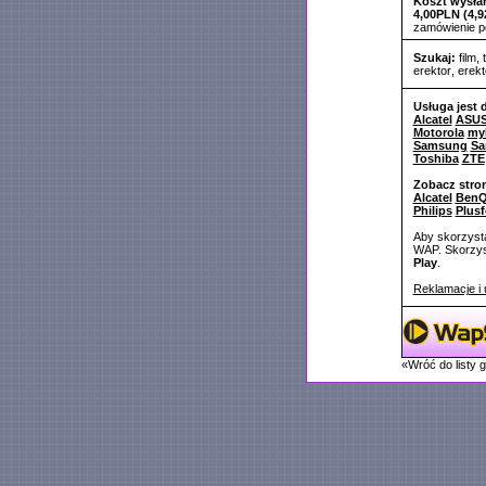
Koszt wysłan
4,00PLN (4,9
zamówienie 
Szukaj:
film
,
erektor
,
erekt
Usługa jest 
Alcatel
ASU
Motorola
my
Samsung
Sa
Toshiba
ZTE
Zobacz stro
Alcatel
BenQ
Philips
Plus
Aby skorzysta
WAP. Skorzyst
Play
.
Reklamacje i 
«Wróć do listy 