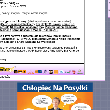
ia:
2PLN z VAT)
za
poprzez Premium SMS.
l
,
owady
,
motylek
,
motyle
,
owad
,
motylki
dostępna na telefony:
(kliknij w producenta, zobaczysz modele!)
S
BenQ-Siemens
Blackberry
Era
HP
HTC
Huawei
i-mate
LG
otorola
NEC
Nokia
Panasonic
Play
Plusfon
Sagem
Samsung
Siemens
SonyEricsson
T-Mobile
Toshiba
ZTE
nę z tym samym gadżetem dla telefonów innych marek:
-Siemens
HTC (SPV)
LG
Mitsubishi
Motorola
Nokia
Panasonic
em
Samsung
Sharp
Siemens
SonyEricsson
ć z tej usługi musisz mieć skonfigurowany telefon do połączeń z
aj z autokonfiguratora WAP Twojej sieci:
Plus GSM
,
Era
,
Orange
,
uwagi
gadżetów