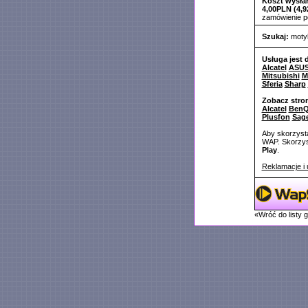
Koszt wysłan
4,00PLN (4,9
zamówienie 
Szukaj:
moty
Usługa jest 
Alcatel
ASU
Mitsubishi
M
Sferia
Sharp
Zobacz stro
Alcatel
BenQ
Plusfon
Sag
Aby skorzysta
WAP. Skorzyst
Play
.
Reklamacje i 
«Wróć do listy 