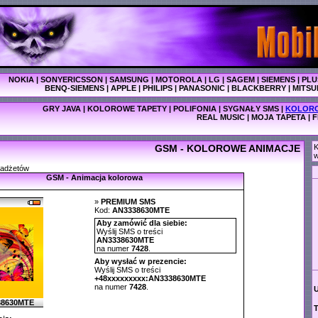
NOKIA
|
SONYERICSSON
|
SAMSUNG
|
MOTOROLA
|
LG
|
SAGEM
|
SIEMENS
|
PLU
BENQ-SIEMENS
|
APPLE
|
PHILIPS
|
PANASONIC
|
BLACKBERRY
|
MITSU
GRY JAVA
|
KOLOROWE TAPETY
|
POLIFONIA
|
SYGNAŁY SMS
|
KOLORO
REAL MUSIC
|
MOJA TAPETA
|
F
GSM - KOLOROWE ANIMACJE
K
w
gadżetów
GSM - Animacja kolorowa
»
PREMIUM SMS
Kod:
AN3338630MTE
Aby zamówić dla siebie:
Wyślij SMS o treści
AN3338630MTE
na numer
7428
.
Aby wysłać w prezencie:
Wyślij SMS o treści
+48xxxxxxxxx:AN3338630MTE
na numer
7428
.
38630MTE
T