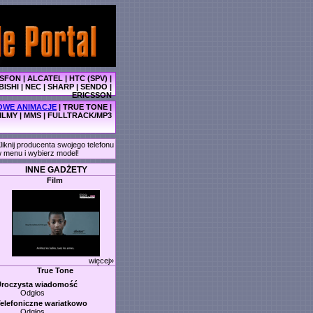
SFON
|
ALCATEL
|
HTC (SPV)
|
BISHI
|
NEC
|
SHARP
|
SENDO
|
ERICSSON
WE ANIMACJE
|
TRUE TONE
|
ILMY
|
MMS
|
FULLTRACK/MP3
liknij producenta swojego telefonu
 menu i wybierz model!
INNE GADŻETY
Film
więcej»
True Tone
Uroczysta wiadomość
Odgłos
elefoniczne wariatkowo
Odgłos