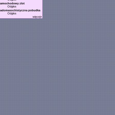
Samochodowy zlot
Odgłos
Sadomasochistyczna pobudka
Odgłos
więcej»