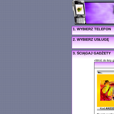
1. WYBIERZ TELEFON
2. WYBIERZ USŁUGĘ
3. ŚCIĄGAJ GADŻETY
«Wróć do listy 
Kod:
AN33