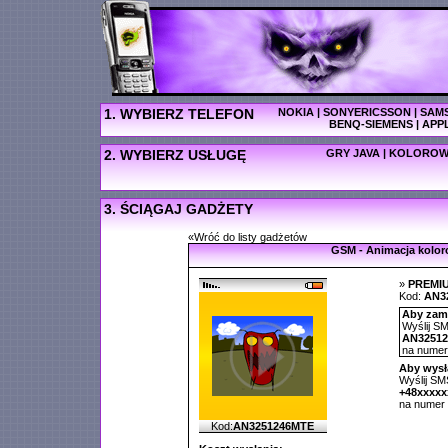
1. WYBIERZ TELEFON
NOKIA
|
SONYERICSSON
|
SAM
BENQ-SIEMENS
|
APP
2. WYBIERZ USŁUGĘ
GRY JAVA
|
KOLOROW
3. ŚCIĄGAJ GADŻETY
«Wróć do listy gadżetów
GSM - Animacja kolo
»
PREMI
Kod:
AN3
Aby zamó
Wyślij SM
AN3251
na nume
Aby wysł
Wyślij SMS
+48xxxx
na numer
Kod:
AN3251246MTE