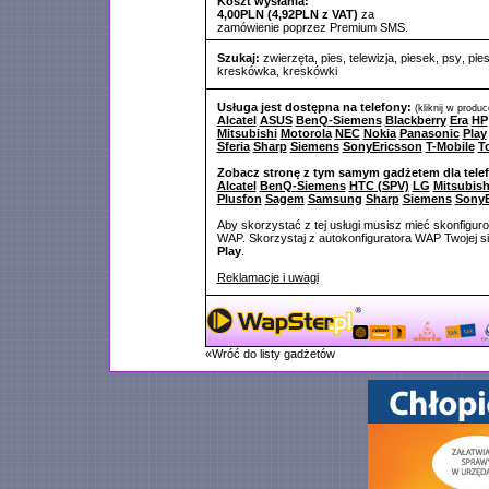
Koszt wysłania:
4,00PLN (4,92PLN z VAT)
za
zamówienie poprzez Premium SMS.
Szukaj:
zwierzęta
,
pies
,
telewizja
,
piesek
,
psy
,
pies
kreskówka
,
kreskówki
Usługa jest dostępna na telefony:
(kliknij w produ
Alcatel
ASUS
BenQ-Siemens
Blackberry
Era
HP
Mitsubishi
Motorola
NEC
Nokia
Panasonic
Play
Sferia
Sharp
Siemens
SonyEricsson
T-Mobile
T
Zobacz stronę z tym samym gadżetem dla tele
Alcatel
BenQ-Siemens
HTC (SPV)
LG
Mitsubish
Plusfon
Sagem
Samsung
Sharp
Siemens
SonyE
Aby skorzystać z tej usługi musisz mieć skonfigur
WAP. Skorzystaj z autokonfiguratora WAP Twojej si
Play
.
Reklamacje i uwagi
«Wróć do listy gadżetów