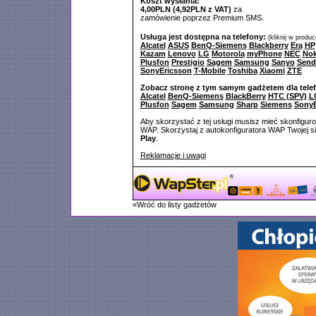
Koszt wysłania:
4,00PLN (4,92PLN z VAT)
za
zamówienie poprzez Premium SMS.
Usługa jest dostępna na telefony:
(kliknij w produ
Alcatel
ASUS
BenQ-Siemens
Blackberry
Era
HP
Kazam
Lenovo
LG
Motorola
myPhone
NEC
Nok
Plusfon
Prestigio
Sagem
Samsung
Sanyo
Send
SonyEricsson
T-Mobile
Toshiba
Xiaomi
ZTE
Zobacz stronę z tym samym gadżetem dla tele
Alcatel
BenQ-Siemens
BlackBerry
HTC (SPV)
L
Plusfon
Sagem
Samsung
Sharp
Siemens
SonyE
Aby skorzystać z tej usługi musisz mieć skonfigur
WAP. Skorzystaj z autokonfiguratora WAP Twojej si
Play
.
Reklamacje i uwagi
«Wróć do listy gadżetów