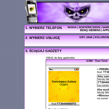
1. WYBIERZ TELEFON
NOKIA
|
SONYERICSSON
|
SAM
BENQ-SIEMENS
|
APP
2. WYBIERZ USŁUGĘ
GRY JAVA
|
KOLOROW
3. ŚCIĄGAJ GADŻETY
«Wróć do listy gadżetów
GSM - True Tone
»
PREMI
Kod:
TT3
Aby zamó
Wyślij SM
Gwizdający Galaxy
TT36440
Odgłos
na nume
Aby wysł
Wyślij SMS
+48xxxx
na numer
Kod:
TT3644085MTE