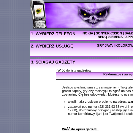
1. WYBIERZ TELEFON
NOKIA
|
SONYERICSSON
|
SAM
BENQ-SIEMENS
|
APP
2. WYBIERZ USŁUGĘ
GRY JAVA
|
KOLOROW
3. ŚCIĄGAJ GADŻETY
«Wróć do listy gadżetów
Reklamacje i uwag
Jeśli po wysłaniu smsa z zamówieniem, Twój tele
grafiki, tapety, gry czy melodyjki to zgłoś do nas
zostawimy Cię bez odpowiedzi. Możesz to uczyn
wyślij maila z opisem problemu na adres:
wap
zadzwoń pod numer (22) 331 93 38 (w dni ro
17:00), do rozmowy przygotuj następujące inf
numer komórkowy i jaki jest Twój model telef
Wróć do opisu gadżetu