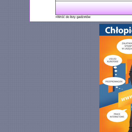
«Wróć do listy gadżetów