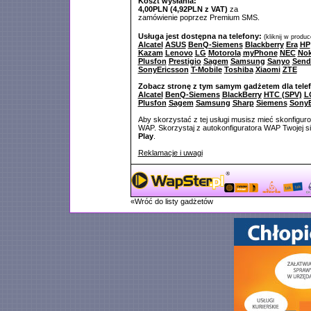
Koszt wysłania:
4,00PLN (4,92PLN z VAT)
za
zamówienie poprzez Premium SMS.
Usługa jest dostępna na telefony:
(kliknij w produ
Alcatel
ASUS
BenQ-Siemens
Blackberry
Era
HP
Kazam
Lenovo
LG
Motorola
myPhone
NEC
Nok
Plusfon
Prestigio
Sagem
Samsung
Sanyo
Send
SonyEricsson
T-Mobile
Toshiba
Xiaomi
ZTE
Zobacz stronę z tym samym gadżetem dla tele
Alcatel
BenQ-Siemens
BlackBerry
HTC (SPV)
L
Plusfon
Sagem
Samsung
Sharp
Siemens
SonyE
Aby skorzystać z tej usługi musisz mieć skonfigur
WAP. Skorzystaj z autokonfiguratora WAP Twojej si
Play
.
Reklamacje i uwagi
«Wróć do listy gadżetów