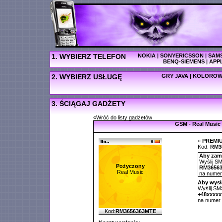
1. WYBIERZ TELEFON
NOKIA
|
SONYERICSSON
|
SAM
BENQ-SIEMENS
|
APP
2. WYBIERZ USŁUGĘ
GRY JAVA
|
KOLOROW
3. ŚCIĄGAJ GADŻETY
«Wróć do listy gadżetów
GSM - Real Music
»
PREMI
Kod:
RM3
Aby zamó
Wyślij SM
Pożyczony
RM3656
Real Music
na nume
Aby wysł
Wyślij SMS
+48xxxx
na numer
Kod:
RM3656363MTE