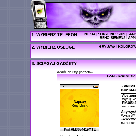
1. WYBIERZ TELEFON
NOKIA
|
SONYERICSSON
|
SAM
BENQ-SIEMENS
|
APP
2. WYBIERZ USŁUGĘ
GRY JAVA
|
KOLOROW
3. ŚCIĄGAJ GADŻETY
«Wróć do listy gadżetów
GSM - Real Music
»
PREMI
Kod:
RM3
Aby zamó
Wyślij SM
Napraw
RM3654
Real Music
na nume
Aby wysł
Wyślij SMS
+48xxxx
na numer
Kod:
RM3654419MTE