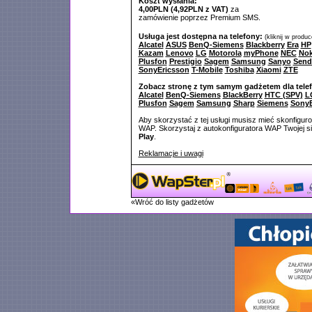
Koszt wysłania:
4,00PLN (4,92PLN z VAT)
za
zamówienie poprzez Premium SMS.
Usługa jest dostępna na telefony:
(kliknij w produ
Alcatel
ASUS
BenQ-Siemens
Blackberry
Era
HP
Kazam
Lenovo
LG
Motorola
myPhone
NEC
Nok
Plusfon
Prestigio
Sagem
Samsung
Sanyo
Send
SonyEricsson
T-Mobile
Toshiba
Xiaomi
ZTE
Zobacz stronę z tym samym gadżetem dla tele
Alcatel
BenQ-Siemens
BlackBerry
HTC (SPV)
L
Plusfon
Sagem
Samsung
Sharp
Siemens
SonyE
Aby skorzystać z tej usługi musisz mieć skonfigur
WAP. Skorzystaj z autokonfiguratora WAP Twojej si
Play
.
Reklamacje i uwagi
«Wróć do listy gadżetów