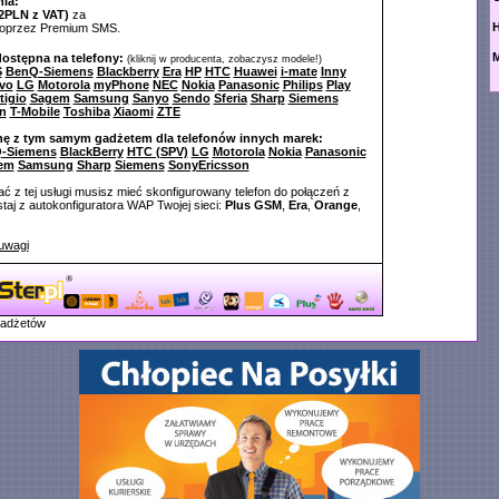
ia:
2PLN z VAT)
za
poprzez Premium SMS.
M
dostępna na telefony:
(kliknij w producenta, zobaczysz modele!)
S
BenQ-Siemens
Blackberry
Era
HP
HTC
Huawei
i-mate
Inny
vo
LG
Motorola
myPhone
NEC
Nokia
Panasonic
Philips
Play
tigio
Sagem
Samsung
Sanyo
Sendo
Sferia
Sharp
Siemens
n
T-Mobile
Toshiba
Xiaomi
ZTE
nę z tym samym gadżetem dla telefonów innych marek:
-Siemens
BlackBerry
HTC (SPV)
LG
Motorola
Nokia
Panasonic
em
Samsung
Sharp
Siemens
SonyEricsson
ć z tej usługi musisz mieć skonfigurowany telefon do połączeń z
aj z autokonfiguratora WAP Twojej sieci:
Plus GSM
,
Era
,
Orange
,
uwagi
gadżetów