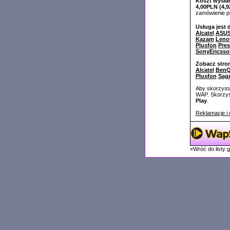
Koszt wysłan
4,00PLN (4,9
zamówienie 
Usługa jest 
Alcatel
ASU
Kazam
Leno
Plusfon
Pres
SonyEricsso
Zobacz stro
Alcatel
BenQ
Plusfon
Sag
Aby skorzysta
WAP. Skorzyst
Play
.
Reklamacje i 
«Wróć do listy 