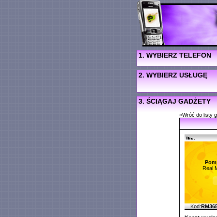
1. WYBIERZ TELEFON
2. WYBIERZ USŁUGĘ
3. ŚCIĄGAJ GADŻETY
«Wróć do listy 
Pomp
Real 
Kod:
RM36