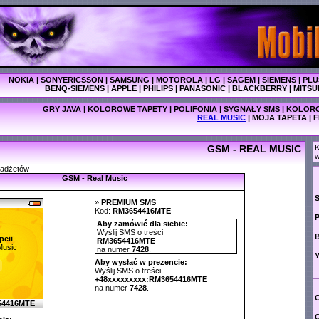
NOKIA
|
SONYERICSSON
|
SAMSUNG
|
MOTOROLA
|
LG
|
SAGEM
|
SIEMENS
|
PLU
BENQ-SIEMENS
|
APPLE
|
PHILIPS
|
PANASONIC
|
BLACKBERRY
|
MITSU
GRY JAVA
|
KOLOROWE TAPETY
|
POLIFONIA
|
SYGNAŁY SMS
|
KOLORO
REAL MUSIC
|
MOJA TAPETA
|
F
GSM - REAL MUSIC
K
w
gadżetów
GSM - Real Music
»
PREMIUM SMS
Kod:
RM3654416MTE
P
Aby zamówić dla siebie:
Wyślij SMS o treści
eii
RM3654416MTE
Music
na numer
7428
.
Y
Aby wysłać w prezencie:
Wyślij SMS o treści
+48xxxxxxxxx:RM3654416MTE
na numer
7428
.
C
54416MTE
O