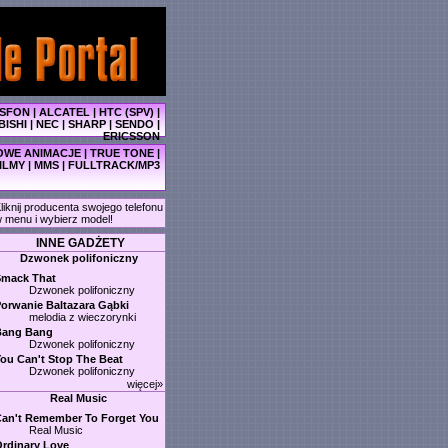
SFON
|
ALCATEL
|
HTC (SPV)
|
BISHI
|
NEC
|
SHARP
|
SENDO
|
ERICSSON
WE ANIMACJE
|
TRUE TONE
|
ILMY
|
MMS
|
FULLTRACK/MP3
liknij producenta swojego telefonu
 menu i wybierz model!
INNE GADŻETY
Dzwonek polifoniczny
Smack That
Dzwonek polifoniczny
orwanie Baltazara Gąbki
melodia z wieczorynki
Bang Bang
Dzwonek polifoniczny
ou Can't Stop The Beat
Dzwonek polifoniczny
więcej»
Real Music
an't Remember To Forget You
Real Music
rdinary Love