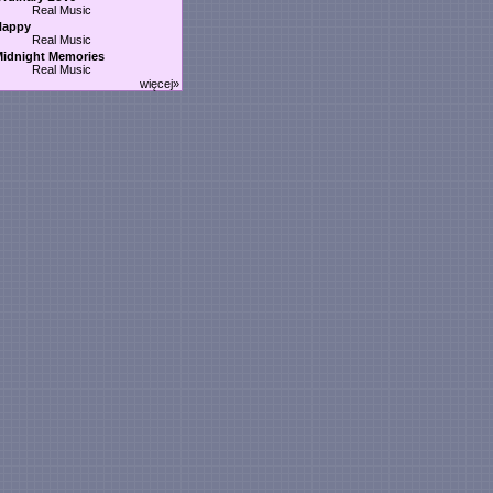
Real Music
Happy
Real Music
idnight Memories
Real Music
więcej»