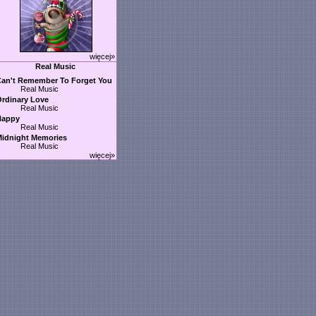
więcej»
Real Music
an't Remember To Forget You
Real Music
rdinary Love
Real Music
Happy
Real Music
idnight Memories
Real Music
więcej»