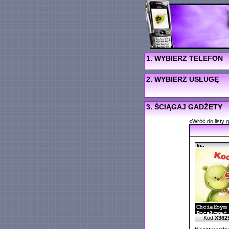
1. WYBIERZ TELEFON
2. WYBIERZ USŁUGĘ
3. ŚCIĄGAJ GADŻETY
«Wróć do listy 
Kod:
X362