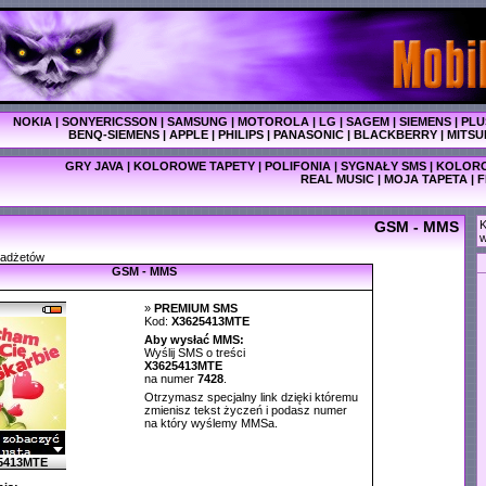
NOKIA
|
SONYERICSSON
|
SAMSUNG
|
MOTOROLA
|
LG
|
SAGEM
|
SIEMENS
|
PLU
BENQ-SIEMENS
|
APPLE
|
PHILIPS
|
PANASONIC
|
BLACKBERRY
|
MITSU
GRY JAVA
|
KOLOROWE TAPETY
|
POLIFONIA
|
SYGNAŁY SMS
|
KOLORO
REAL MUSIC
|
MOJA TAPETA
|
F
GSM - MMS
K
w
gadżetów
GSM - MMS
»
PREMIUM SMS
Kod:
X3625413MTE
Aby wysłać MMS:
Wyślij SMS o treści
X3625413MTE
na numer
7428
.
Otrzymasz specjalny link dzięki któremu
zmienisz tekst życzeń i podasz numer
na który wyślemy MMSa.
5413MTE