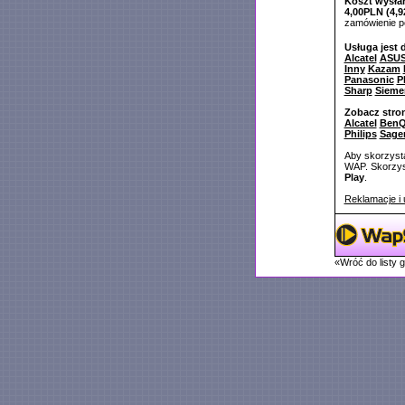
Koszt wysłan
4,00PLN (4,9
zamówienie 
Usługa jest 
Alcatel
ASU
Inny
Kazam
Panasonic
P
Sharp
Sieme
Zobacz stro
Alcatel
BenQ
Philips
Sag
Aby skorzysta
WAP. Skorzyst
Play
.
Reklamacje i 
«Wróć do listy 