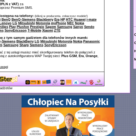
ia:
2PLN z VAT)
za
poprzez Premium SMS.
dostępna na telefony:
(kliknij w producenta, zobaczysz modele!)
S
BenQ
BenQ-Siemens
Blackberry
Era
HP
HTC
Huawei
i-mate
Lenovo
LG
Mitsubishi
Motorola
myPhone
NEC
Nokia
hilips
Play
Plusfon
Prestigio
Sagem
Samsung
Sanyo
Sendo
ns
SonyEricsson
T-Mobile
Xiaomi
ZTE
C
nę z tym samym gadżetem dla telefonów innych marek:
-Siemens
BlackBerry
LG
Mitsubishi
Motorola
Nokia
Panasonic
O
em
Samsung
Sharp
Siemens
SonyEricsson
ć z tej usługi musisz mieć skonfigurowany telefon do połączeń z
aj z autokonfiguratora WAP Twojej sieci:
Plus GSM
,
Era
,
Orange
,
M
uwagi
gadżetów