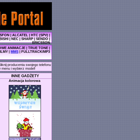
SFON
|
ALCATEL
|
HTC (SPV)
|
BISHI
|
NEC
|
SHARP
|
SENDO
|
ERICSSON
WE ANIMACJE
|
TRUE TONE
|
ILMY
|
MMS
|
FULLTRACK/MP3
liknij producenta swojego telefonu
 menu i wybierz model!
INNE GADŻETY
Animacja kolorowa