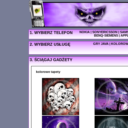
1. WYBIERZ TELEFON
NOKIA
|
SONYERICSSON
|
SAM
BENQ-SIEMENS
|
APP
2. WYBIERZ USŁUGĘ
GRY JAVA
|
KOLOROW
3. ŚCIĄGAJ GADŻETY
kolorowe tapety