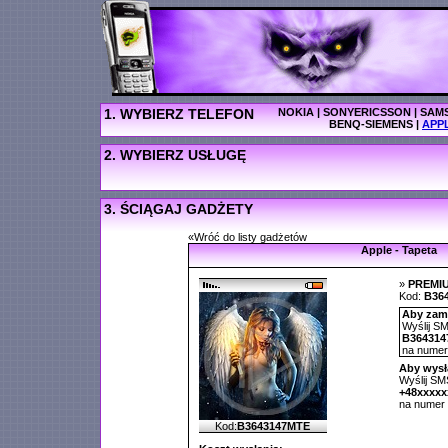
1. WYBIERZ TELEFON
NOKIA
|
SONYERICSSON
|
SAM
BENQ-SIEMENS
|
APP
2. WYBIERZ USŁUGĘ
3. ŚCIĄGAJ GADŻETY
«Wróć do listy gadżetów
Apple - Tapeta
»
PREMI
Kod:
B36
Aby zamó
Wyślij SM
B364314
na nume
Aby wysł
Wyślij SMS
+48xxxx
na numer
Kod:
B3643147MTE