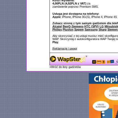
Koszt wysłania:
4,00PLN (4,92PLN z VAT)
za
zamówienie poprzez Premium SMS.
Usługa jest dostępna na telefony:
Apple
: iPhone, iPhone 3G(S), iPhone 4, iPhone 4S
Zobacz stronę z tym samym gadżetem dla tele
Alcatel
BenQ-Siemens
HTC (SPV)
LG
Mitsubish
Philips
Plusfon
Sagem
Samsung
Sharp
Siemen
Aby skorzystać z tej usługi musisz mieć skonfigur
WAP. Skorzystaj z autokonfiguratora WAP Twojej si
Play
.
Reklamacje i uwagi
«Wróć do listy gadżetów