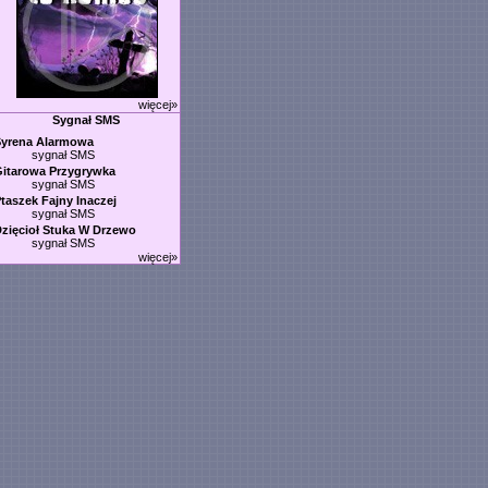
więcej»
Sygnał SMS
Syrena Alarmowa
sygnał SMS
itarowa Przygrywka
sygnał SMS
taszek Fajny Inaczej
sygnał SMS
zięcioł Stuka W Drzewo
sygnał SMS
więcej»