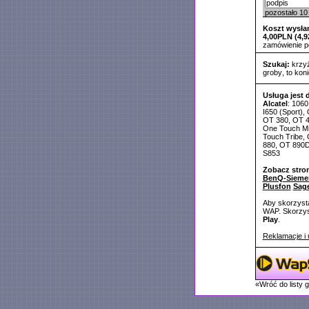
pozostało
10
Koszt wysłan
4,00PLN (4,9
zamówienie 
Szukaj:
krzy
groby
,
to kon
Usługa jest 
Alcatel
: 1060
I650 (Sport)
OT 380, OT 4
One Touch Mi
Touch Tribe,
880, OT 890D
S853
Zobacz stro
BenQ-Sieme
Plusfon
Sag
Aby skorzysta
WAP. Skorzyst
Play
.
Reklamacje i 
«Wróć do listy 