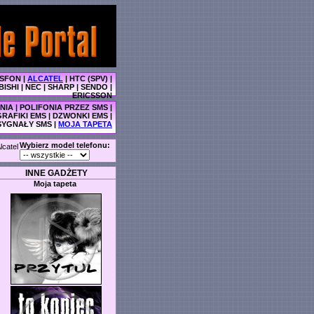
SFON
|
ALCATEL
|
HTC (SPV)
|
BISHI
|
NEC
|
SHARP
|
SENDO
|
ERICSSON
NIA
|
POLIFONIA PRZEZ SMS
|
GRAFIKI EMS
|
DZWONKI EMS
|
SYGNAŁY SMS
|
MOJA TAPETA
Wybierz model telefonu:
lcatel
INNE GADŻETY
Moja tapeta