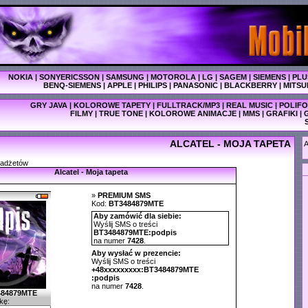
NOKIA
|
SONYERICSSON
|
SAMSUNG
|
MOTOROLA
|
LG
|
SAGEM
|
SIEMENS
|
PLU
BENQ-SIEMENS
|
APPLE
|
PHILIPS
|
PANASONIC
|
BLACKBERRY
|
MITSU
GRY JAVA
|
KOLOROWE TAPETY
|
FULLTRACK/MP3
|
REAL MUSIC
|
POLIFO
FILMY
|
TRUE TONE
|
KOLOROWE ANIMACJE
|
MMS
|
GRAFIKI
|
ALCATEL - MOJA TAPETA
A
gadżetów
Alcatel - Moja tapeta
»
PREMIUM SMS
Kod:
BT3484879MTE
Aby zamówić dla siebie:
Wyślij SMS o treści
BT3484879MTE
:podpis
na numer
7428
.
Aby wysłać w prezencie:
Wyślij SMS o treści
+48xxxxxxxxx:BT3484879MTE
:podpis
na numer
7428
.
484879MTE
kę: