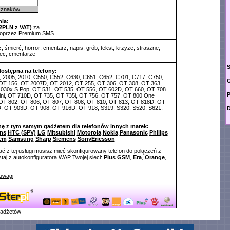
znaków
ia:
2PLN z VAT)
za
poprzez Premium SMS.
ż
,
śmierć
,
horror
,
cmentarz
,
napis
,
grób
,
tekst
,
krzyże
,
straszne
,
iec
,
cmentarze
dostępna na telefony:
, 2005, 2010, C550, C552, C630, C651, C652, C701, C717, C750,
G
, OT 156, OT 2007D, OT 2012, OT 255, OT 306, OT 308, OT 363,
030x S Pop, OT 531, OT 535, OT 556, OT 602D, OT 660, OT 708
P
ni, OT 710D, OT 735, OT 735i, OT 756, OT 757, OT 800 One
 OT 802, OT 806, OT 807, OT 808, OT 810, OT 813, OT 818D, OT
, OT 903D, OT 908, OT 916D, OT 918, S319, S320, S520, S621,
D
nę z tym samym gadżetem dla telefonów innych marek:
ns
HTC (SPV)
LG
Mitsubishi
Motorola
Nokia
Panasonic
Philips
em
Samsung
Sharp
Siemens
SonyEricsson
ć z tej usługi musisz mieć skonfigurowany telefon do połączeń z
aj z autokonfiguratora WAP Twojej sieci:
Plus GSM
,
Era
,
Orange
,
uwagi
gadżetów