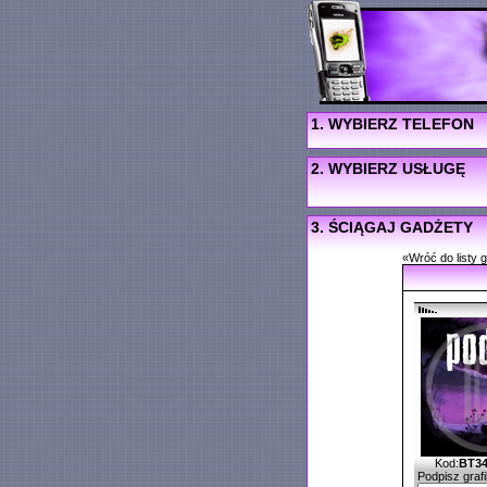
1. WYBIERZ TELEFON
2. WYBIERZ USŁUGĘ
3. ŚCIĄGAJ GADŻETY
«Wróć do listy 
Kod:
BT3
Podpisz grafi