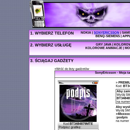
1. WYBIERZ TELEFON
NOKIA
|
SONYERICSSON
|
SAM
BENQ-SIEMENS
|
APP
2. WYBIERZ USŁUGĘ
GRY JAVA
|
KOLOROW
KOLOROWE ANIMACJE
|
MO
3. ŚCIĄGAJ GADŻETY
«Wróć do listy gadżetów
SonyEricsson - Moja t
»
PREMI
Kod:
BT3
Aby zamó
Wyślij SM
BT3484
na nume
Aby wysł
Wyślij SMS
+48xxxx
:podpis
na numer
Kod:
BT3484879MTE
Podpisz grafikę: