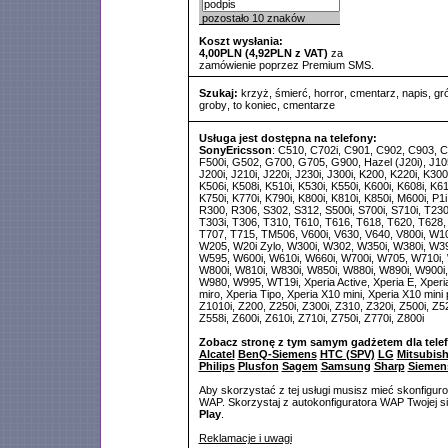
pozostało
10
znaków
Koszt wysłania:
4,00PLN (4,92PLN z VAT)
za
zamówienie poprzez Premium SMS.
Szukaj:
krzyż
,
śmierć
,
horror
,
cmentarz
,
napis
,
gr
groby
,
to koniec
,
cmentarze
Usługa jest dostępna na telefony:
SonyEricsson
: C510, C702i, C901, C902, C903, C
F500i, G502, G700, G705, G900, Hazel (J20i), J105i
J200i, J210i, J220i, J230i, J300i, K200, K220i, K300
K506i, K508i, K510i, K530i, K550i, K600i, K608i, K61
K750i, K770i, K790i, K800i, K810i, K850i, M600i, P1i
R300, R306, S302, S312, S500i, S700i, S710i, T230,
T303i, T306, T310, T610, T616, T618, T620, T628, 
T707, T715, TM506, V600i, V630, V640, V800i, W10
W205, W20i Zylo, W300i, W302, W350i, W380i, W3
W595, W600i, W610i, W660i, W700i, W705, W710i,
W800i, W810i, W830i, W850i, W880i, W890i, W900i
W980, W995, WT19i, Xperia Active, Xperia E, Xperia
miro, Xperia Tipo, Xperia X10 mini, Xperia X10 mini 
Z1010i, Z200, Z250i, Z300i, Z310, Z320i, Z500i, Z52
Z558i, Z600i, Z610i, Z710i, Z750i, Z770i, Z800i
Zobacz stronę z tym samym gadżetem dla tele
Alcatel
BenQ-Siemens
HTC (SPV)
LG
Mitsubish
Philips
Plusfon
Sagem
Samsung
Sharp
Siemen
Aby skorzystać z tej usługi musisz mieć skonfigur
WAP. Skorzystaj z autokonfiguratora WAP Twojej si
Play
.
Reklamacje i uwagi