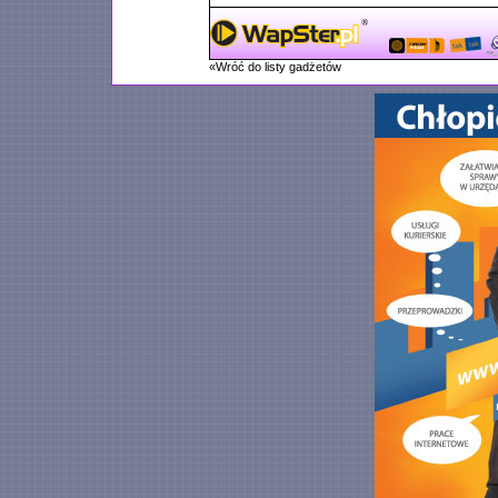
«Wróć do listy gadżetów