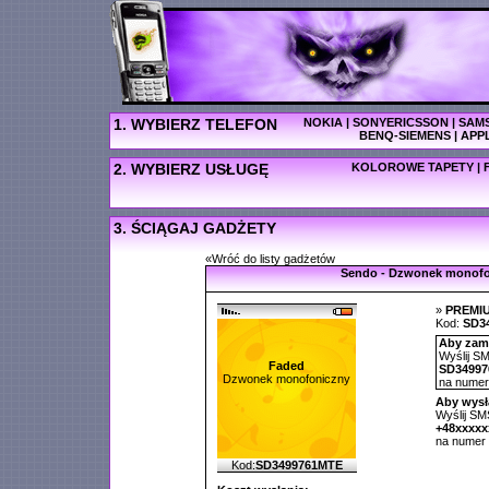
1. WYBIERZ TELEFON
NOKIA
|
SONYERICSSON
|
SAM
BENQ-SIEMENS
|
APP
2. WYBIERZ USŁUGĘ
KOLOROWE TAPETY
|
3. ŚCIĄGAJ GADŻETY
«Wróć do listy gadżetów
Sendo - Dzwonek monofo
»
PREMI
Kod:
SD3
Aby zamó
Wyślij SM
Faded
SD3499
Dzwonek monofoniczny
na nume
Aby wysł
Wyślij SMS
+48xxxx
na numer
Kod:
SD3499761MTE